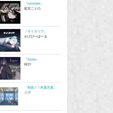
『ruminate』
藍宮ことの
『サイネリア』
かげぴーぼーる
『Sister』
ROY
『朝凪ぐ / 朱夏氷菓』
ジグ