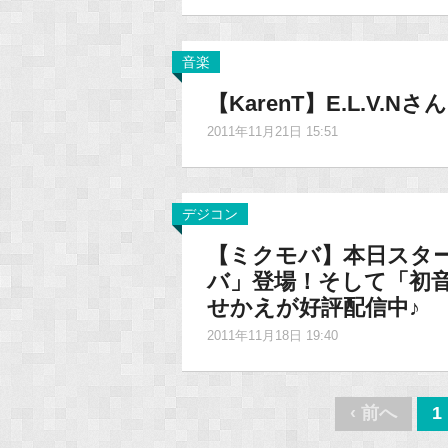
音楽
【KarenT】E.L.V
2011年11月21日 15:51
デジコン
【ミクモバ】本日スタ
バ」登場！そして「初音ミク -
せかえが好評配信中♪
2011年11月18日 19:40
Post
‹ 前へ
1
navigation