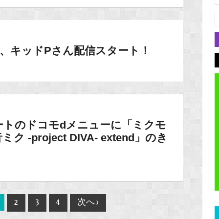
.Nさん、キッドPさん配信スタート！
ートのドコモdメニューに「ミクモ
project DIVA- extend」のき
2
3
4
次へ ›