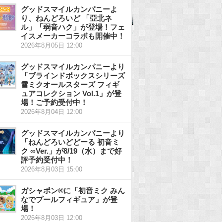
グッドスマイルカンパニーよ
り、ねんどろいど 「亞北ネ
ル」「弱音ハク」が登場！フェ
イスメーカーコラボも開催中！
2026年8月05日 12:00
グッドスマイルカンパニーより
「ブラインドボックスシリーズ
雪ミクオールスターズ フィギ
ュアコレクション Vol.1」が登
場！ご予約受付中！
2026年8月04日 12:00
グッドスマイルカンパニーより
「ねんどろいどどーる 初音ミ
ク ∞Ver.」が8/19（水）まで好
評予約受付中！
2026年8月03日 15:00
ガシャポン®に「初音ミク みん
なでプールフィギュア」が登
場！
2026年8月03日 12:00