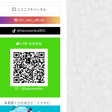
ニコニコチャンネル
cfm_miku_official
@hatsunemiku0831
LINE 友達登録
ID：@hatsunemiku
初音ミク公式ナビ「ミクナビ」