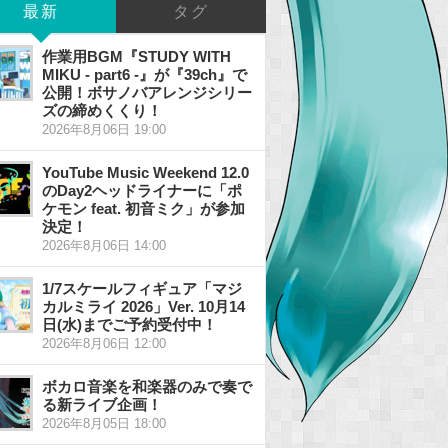
最新
タグ
作業用BGM『STUDY WITH
MIKU - part6 -』が『39ch』で
公開！ボサノバアレンジシリー
ズの締めくくり！
2026年8月06日 19:00
YouTube Music Weekend 12.0
のDay2ヘッドライナーに「ポ
ケモン feat. 初音ミク」が参加
決定！
2026年8月06日 14:00
1/7スケールフィギュア「マジ
カルミライ 2026」Ver. 10月14
日(水)までご予約受付中！
2026年8月06日 12:00
ボカロ音楽を和楽器のみで奏で
る新ライブ企画！
2026年8月05日 18:00