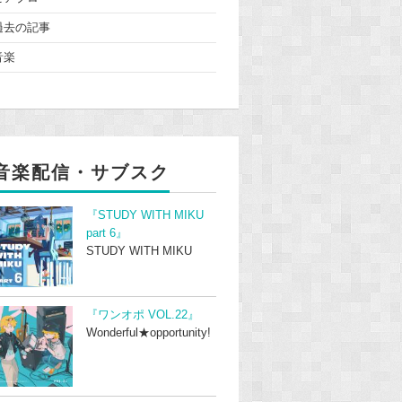
過去の記事
音楽
音楽配信・サブスク
『STUDY WITH MIKU
part 6』
STUDY WITH MIKU
『ワンオポ VOL.22』
Wonderful★opportunity!