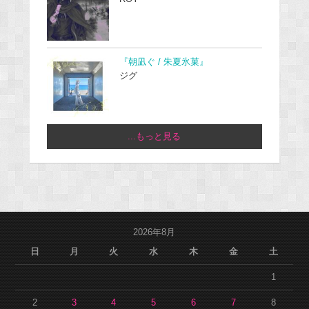
『朝凪ぐ / 朱夏氷菓』
ジグ
...もっと見る
2026年8月
日
月
火
水
木
金
土
1
2
3
4
5
6
7
8