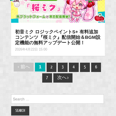
初音ミク ロジックペイントS+ 有料追加
コンテンツ『桜ミク』配信開始＆BGM設
定機能の無料アップデート公開！
2026年4月22日 15:00
Post
‹ 前へ
1
2
3
4
5
6
navigation
7
次へ ›
Search
for: