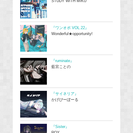
STUDY WITH MIKU
『ワンオポ VOL.22』
Wonderful★opportunity!
『ruminate』
藍宮ことの
『サイネリア』
かげぴーぼーる
『Sister』
ROY