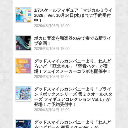
1/7スケールフィギュア「マジカルミライ
2026」Ver. 10月14日(水)までご予約受付
中！
2026年8月06日 12:00
ボカロ音楽を和楽器のみで奏でる新ライ
ブ企画！
2026年8月05日 18:00
グッドスマイルカンパニーより、ねんど
ろいど 「亞北ネル」「弱音ハク」が登
場！フェイスメーカーコラボも開催中！
2026年8月05日 12:00
グッドスマイルカンパニーより「ブライ
ンドボックスシリーズ 雪ミクオールスタ
ーズ フィギュアコレクション Vol.1」が
登場！ご予約受付中！
2026年8月04日 12:00
グッドスマイルカンパニーより「ねんど
ろいどどーる 初音ミク ∞Ver.」が