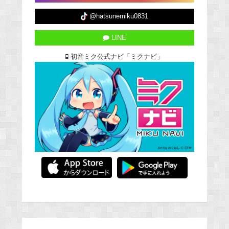
@hatsunemiku0831
LINE
初音ミク公式ナビ「ミクナビ」