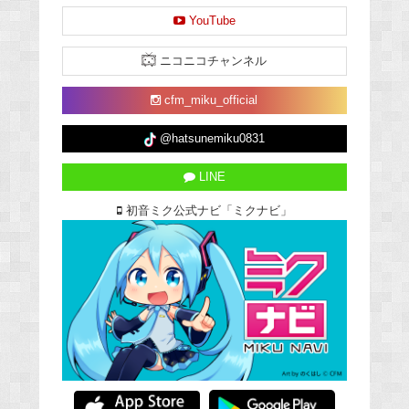
YouTube
ニコニコチャンネル
cfm_miku_official
@hatsunemiku0831
LINE
初音ミク公式ナビ「ミクナビ」