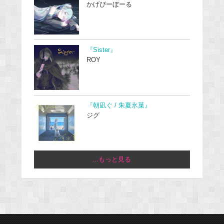
かげぴーぼーる
『Sister』
ROY
『朝凪ぐ / 朱夏氷菓』
ジグ
...もっと見る