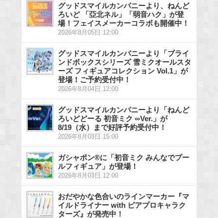
グッドスマイルカンパニーより、ねんど
ろいど 「亞北ネル」「弱音ハク」が登
場！フェイスメーカーコラボも開催中！
2026年8月05日 12:00
グッドスマイルカンパニーより「ブライ
ンドボックスシリーズ 雪ミクオールスタ
ーズ フィギュアコレクション Vol.1」が
登場！ご予約受付中！
2026年8月04日 12:00
グッドスマイルカンパニーより「ねんど
ろいどどーる 初音ミク ∞Ver.」が
8/19（水）まで好評予約受付中！
2026年8月03日 15:00
ガシャポン®に「初音ミク みんなでプー
ルフィギュア」が登場！
2026年8月03日 12:00
おだやかな色合いのラインマーカー『マ
イルドライナー with ピアプロキャラク
ターズ』が発売中！