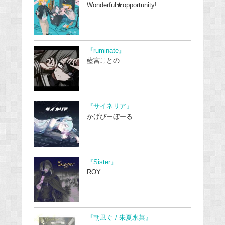
Wonderful★opportunity!
『ruminate』
藍宮ことの
『サイネリア』
かげぴーぼーる
『Sister』
ROY
『朝凪ぐ / 朱夏氷菓』