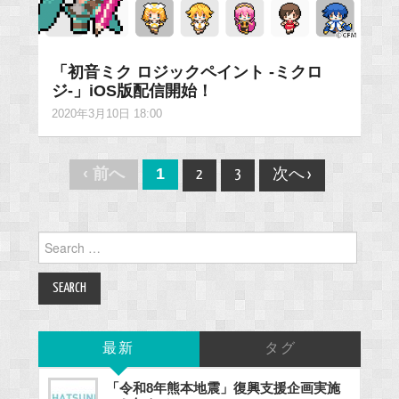
「初音ミク ロジックペイント -ミクロ
ジ-」iOS版配信開始！
2020年3月10日 18:00
Post
‹ 前へ
1
2
3
次へ ›
navigation
Search
for:
最新
タグ
「令和8年熊本地震」復興支援企画実施