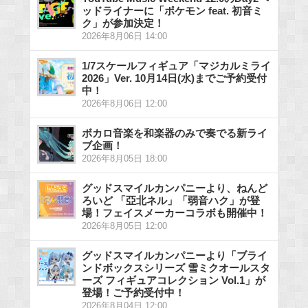
ッドライナーに「ポケモン feat. 初音ミ
ク」が参加決定！
2026年8月06日 14:00
1/7スケールフィギュア「マジカルミライ
2026」Ver. 10月14日(水)までご予約受付
中！
2026年8月06日 12:00
ボカロ音楽を和楽器のみで奏でる新ライ
ブ企画！
2026年8月05日 18:00
グッドスマイルカンパニーより、ねんど
ろいど 「亞北ネル」「弱音ハク」が登
場！フェイスメーカーコラボも開催中！
2026年8月05日 12:00
グッドスマイルカンパニーより「ブライ
ンドボックスシリーズ 雪ミクオールスタ
ーズ フィギュアコレクション Vol.1」が
登場！ご予約受付中！
2026年8月04日 12:00