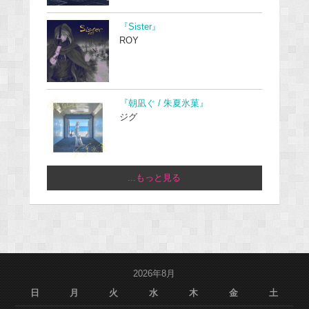
『Sister』
ROY
『朝凪ぐ / 朱夏氷菓』
ジグ
...もっと見る
2026年8月
日
月
火
水
木
金
土