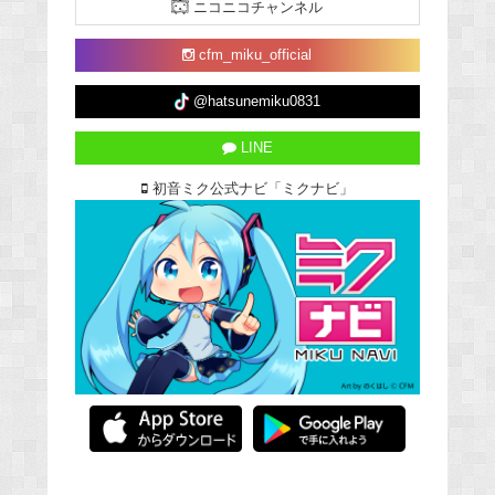
ニコニコチャンネル
cfm_miku_official
@hatsunemiku0831
LINE
初音ミク公式ナビ「ミクナビ」