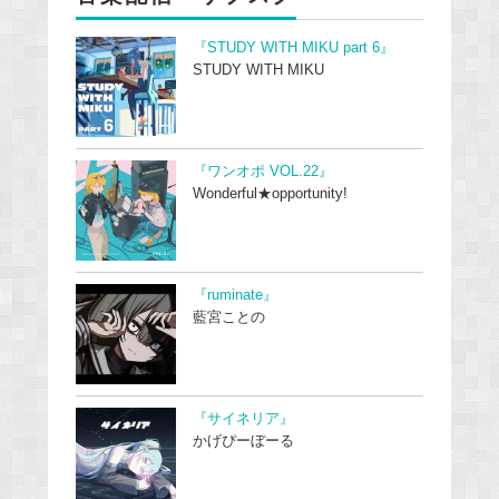
『STUDY WITH MIKU part 6』
STUDY WITH MIKU
『ワンオポ VOL.22』
Wonderful★opportunity!
『ruminate』
藍宮ことの
『サイネリア』
かげぴーぼーる