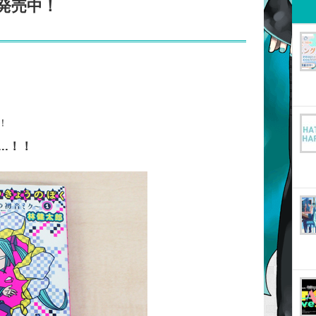
発売中！
！
..！！