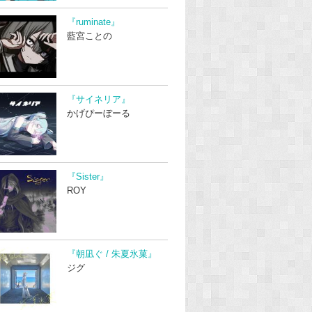
『ruminate』
藍宮ことの
『サイネリア』
かげぴーぼーる
『Sister』
ROY
『朝凪ぐ / 朱夏氷菓』
ジグ