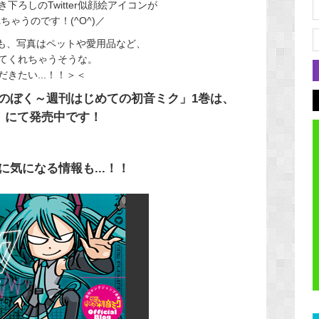
ろしのTwitter似顔絵アイコンが
ちゃうのです！(^O^)／
タも、写真はペットや愛用品など、
てくれちゃうそうな。
きたい...！！＞＜
のぼく～週刊はじめての初音ミク」1巻は、
）にて発売中です！
気になる情報も...！！