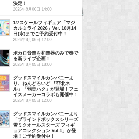
決定！
2026年8月06日 14:00
1/7スケールフィギュア「マジ
カルミライ 2026」Ver. 10月14
日(水)までご予約受付中！
2026年8月06日 12:00
ボカロ音楽を和楽器のみで奏で
る新ライブ企画！
2026年8月05日 18:00
グッドスマイルカンパニーよ
り、ねんどろいど 「亞北ネ
ル」「弱音ハク」が登場！フェ
イスメーカーコラボも開催中！
2026年8月05日 12:00
グッドスマイルカンパニーより
「ブラインドボックスシリーズ
雪ミクオールスターズ フィギ
ュアコレクション Vol.1」が登
場！ご予約受付中！