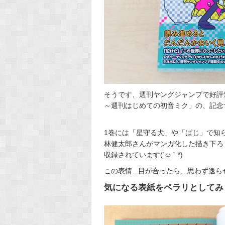
そうです、週刊ヤングジャンプで好評
～週刊はじめての初音ミク」の、記念
1巻には「星守る犬」や「ぱじ」で知
林健太郎さんがマンガ化した描き下ろ
収録されています(´ω｀*)
この表情...目が合ったら、思わず逸らせません
気になる表紙をペラリとしてみま