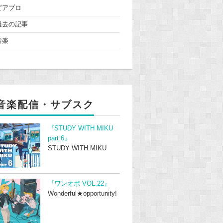
ピアプロ
過去の記事
音楽
音楽配信・サブスク
『STUDY WITH MIKU
part 6』
STUDY WITH MIKU
『ワンオポ VOL.22』
Wonderful★opportunity!