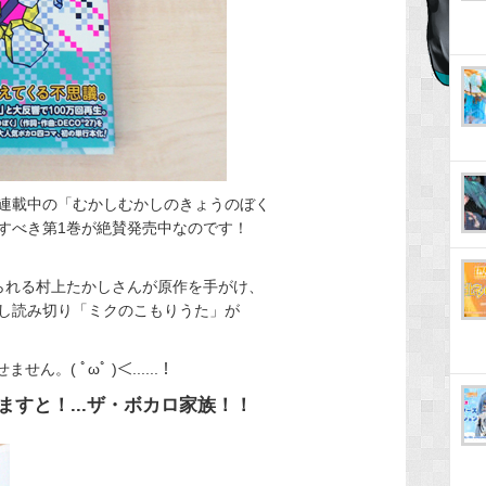
連載中の「むかしむかしのきょうのぼく
すべき第1巻が絶賛発売中なのです！
られる村上たかしさんが原作を手がけ、
し読み切り「ミクのこもりうた」が
。( ﾟωﾟ )＜......！
すと！...ザ・ボカロ家族！！