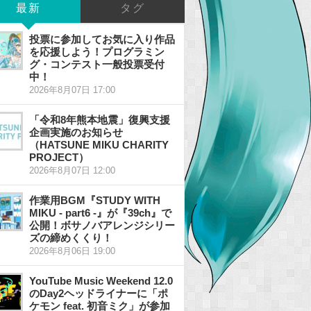
最新
タグ
投票に参加してお気に入り作品
を応援しよう！プログラミン
グ・コンテスト一般投票受付
中！
2026年8月07日 17:00
「令和8年熊本地震」復興支援
企画実施のお知らせ
（HATSUNE MIKU CHARITY
PROJECT）
2026年8月07日 12:00
作業用BGM『STUDY WITH
MIKU - part6 -』が『39ch』で
公開！ボサノバアレンジシリー
ズの締めくくり！
2026年8月06日 19:00
YouTube Music Weekend 12.0
のDay2ヘッドライナーに「ポ
ケモン feat. 初音ミク」が参加