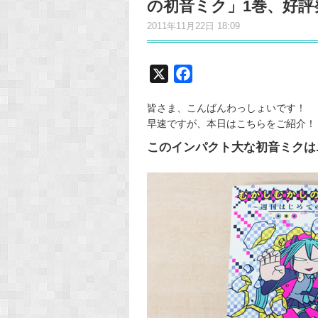
の初音ミク」1巻、好評
2011年11月22日 18:09
X
F
a
皆さま、こんばんわっしょいです！
c
早速ですが、本日はこちらをご紹介！
e
このインパクト大な初音ミクは.
b
o
o
k