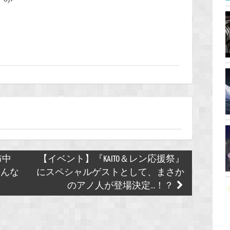
布中
【イベント】『KAITO＆レン応援祭』
さんな
にスペシャルゲストとして、まさか
のアノ人が登場決定...！？