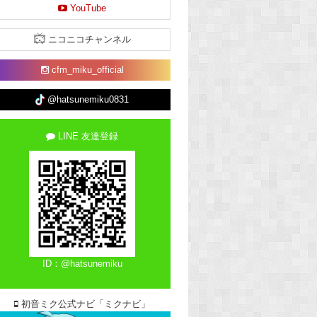
YouTube
ニコニコチャンネル
cfm_miku_official
@hatsunemiku0831
LINE 友達登録
ID：@hatsunemiku
初音ミク公式ナビ「ミクナビ」