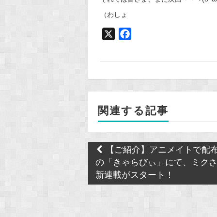
（わしょ
X
F
a
c
e
b
o
関連する記事
o
k
Post
【ご紹介】アニメイトで配
navigation
の「きゃらびぃ」にて、ミク
新連載がスタート！