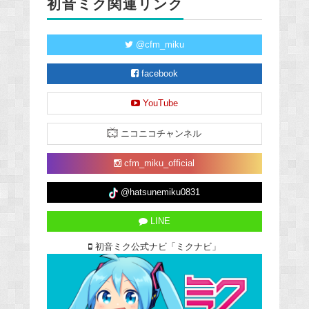
初音ミク関連リンク
@cfm_miku
facebook
YouTube
ニコニコチャンネル
cfm_miku_official
@hatsunemiku0831
LINE
初音ミク公式ナビ「ミクナビ」