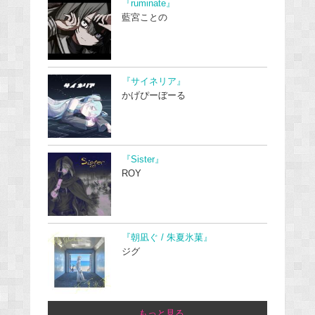
『ruminate』
藍宮ことの
『サイネリア』
かげぴーぼーる
『Sister』
ROY
『朝凪ぐ / 朱夏氷菓』
ジグ
...もっと見る