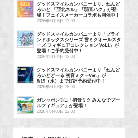
グッドスマイルカンパニーより、ねんど
ろいど 「亞北ネル」「弱音ハク」が登
場！フェイスメーカーコラボも開催中！
2026年8月05日 12:00
グッドスマイルカンパニーより「ブライ
ンドボックスシリーズ 雪ミクオールスタ
ーズ フィギュアコレクション Vol.1」が
登場！ご予約受付中！
2026年8月04日 12:00
グッドスマイルカンパニーより「ねんど
ろいどどーる 初音ミク ∞Ver.」が
8/19（水）まで好評予約受付中！
2026年8月03日 15:00
ガシャポン®に「初音ミク みんなでプー
ルフィギュア」が登場！
2026年8月03日 12:00