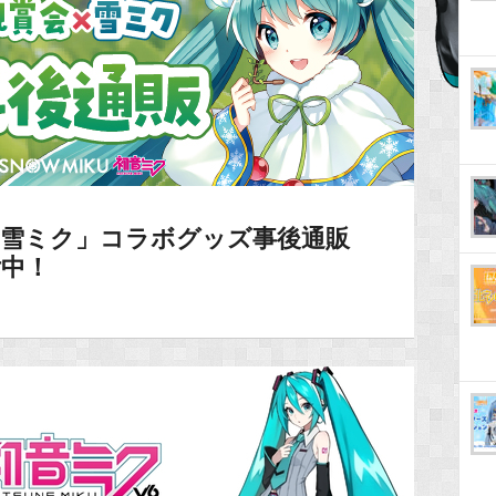
6×雪ミク」コラボグッズ事後通販
付中！