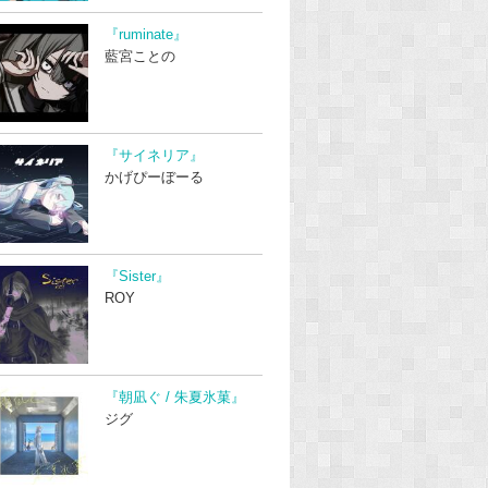
『ruminate』
藍宮ことの
『サイネリア』
かげぴーぼーる
『Sister』
ROY
『朝凪ぐ / 朱夏氷菓』
ジグ