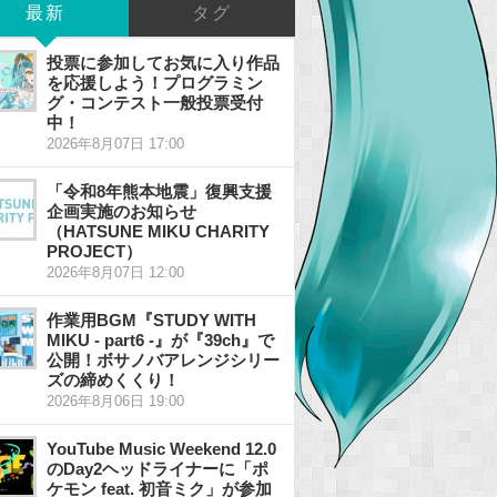
最新
タグ
投票に参加してお気に入り作品
を応援しよう！プログラミン
グ・コンテスト一般投票受付
中！
2026年8月07日 17:00
「令和8年熊本地震」復興支援
企画実施のお知らせ
（HATSUNE MIKU CHARITY
PROJECT）
2026年8月07日 12:00
作業用BGM『STUDY WITH
MIKU - part6 -』が『39ch』で
公開！ボサノバアレンジシリー
ズの締めくくり！
2026年8月06日 19:00
YouTube Music Weekend 12.0
のDay2ヘッドライナーに「ポ
ケモン feat. 初音ミク」が参加