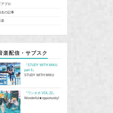
ピアプロ
過去の記事
音楽
音楽配信・サブスク
『STUDY WITH MIKU
part 6』
STUDY WITH MIKU
『ワンオポ VOL.22』
Wonderful★opportunity!