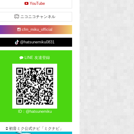
YouTube
ニコニコチャンネル
cfm_miku_official
@hatsunemiku0831
LINE 友達登録
ID：@hatsunemiku
初音ミク公式ナビ「ミクナビ」