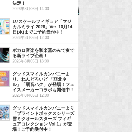
決定！
2026年8月06日 14:00
1/7スケールフィギュア「マジ
カルミライ 2026」Ver. 10月14
日(水)までご予約受付中！
2026年8月06日 12:00
ボカロ音楽を和楽器のみで奏で
る新ライブ企画！
2026年8月05日 18:00
グッドスマイルカンパニーよ
り、ねんどろいど 「亞北ネ
ル」「弱音ハク」が登場！フェ
イスメーカーコラボも開催中！
2026年8月05日 12:00
グッドスマイルカンパニーより
「ブラインドボックスシリーズ
雪ミクオールスターズ フィギ
ュアコレクション Vol.1」が登
場！ご予約受付中！