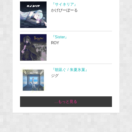
『サイネリア』
かげぴーぼーる
『Sister』
ROY
『朝凪ぐ / 朱夏氷菓』
ジグ
...もっと見る