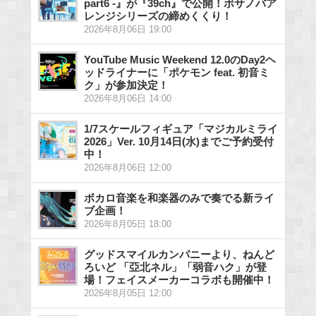
part6 -』が『39ch』で公開！ボサノバア
レンジシリーズの締めくくり！
2026年8月06日 19:00
YouTube Music Weekend 12.0のDay2ヘ
ッドライナーに「ポケモン feat. 初音ミ
ク」が参加決定！
2026年8月06日 14:00
1/7スケールフィギュア「マジカルミライ
2026」Ver. 10月14日(水)までご予約受付
中！
2026年8月06日 12:00
ボカロ音楽を和楽器のみで奏でる新ライ
ブ企画！
2026年8月05日 18:00
グッドスマイルカンパニーより、ねんど
ろいど 「亞北ネル」「弱音ハク」が登
場！フェイスメーカーコラボも開催中！
2026年8月05日 12:00