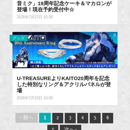
音ミク」19周年記念ケーキ＆マカロンが
登場！現在予約受付中☆
2026年7月27日 15:00
グッズ
U-TREASUREよりKAITO20周年を記念
した特別なリング＆アクリルパネルが登
場
2026年7月23日 10:00
Post
‹ 前へ
1
2
3
4
5
6
navigation
7
次へ ›