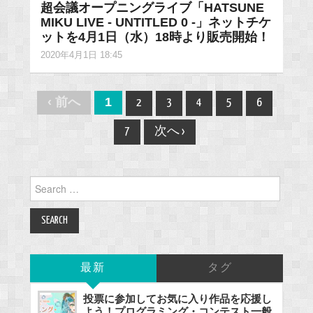
超会議オープニングライブ「HATSUNE
MIKU LIVE - UNTITLED 0 -」ネットチケ
ットを4月1日（水）18時より販売開始！
2020年4月1日 18:45
Post
‹ 前へ
1
2
3
4
5
6
navigation
7
次へ ›
Search
for:
最新
タグ
投票に参加してお気に入り作品を応援し
よう！プログラミング・コンテスト一般