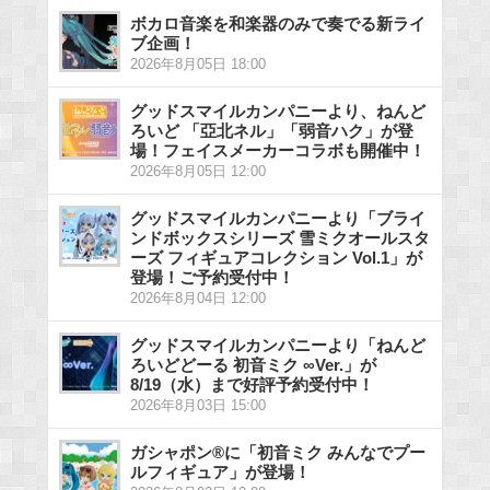
ボカロ音楽を和楽器のみで奏でる新ライ
ブ企画！
2026年8月05日 18:00
グッドスマイルカンパニーより、ねんど
ろいど 「亞北ネル」「弱音ハク」が登
場！フェイスメーカーコラボも開催中！
2026年8月05日 12:00
グッドスマイルカンパニーより「ブライ
ンドボックスシリーズ 雪ミクオールスタ
ーズ フィギュアコレクション Vol.1」が
登場！ご予約受付中！
2026年8月04日 12:00
グッドスマイルカンパニーより「ねんど
ろいどどーる 初音ミク ∞Ver.」が
8/19（水）まで好評予約受付中！
2026年8月03日 15:00
ガシャポン®に「初音ミク みんなでプー
ルフィギュア」が登場！