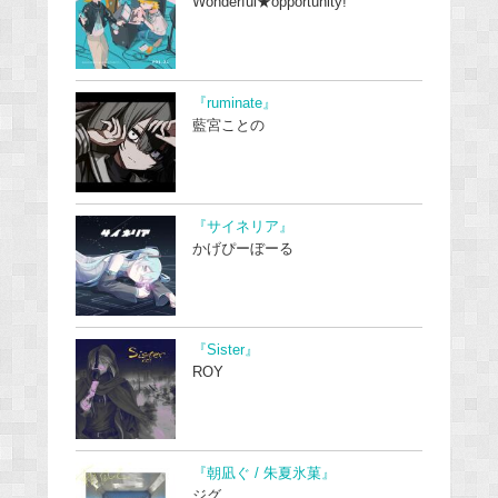
Wonderful★opportunity!
『ruminate』
藍宮ことの
『サイネリア』
かげぴーぼーる
『Sister』
ROY
『朝凪ぐ / 朱夏氷菓』
ジグ