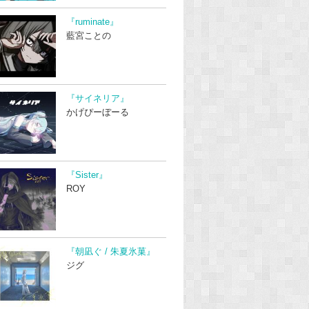
『ruminate』
藍宮ことの
『サイネリア』
かげぴーぼーる
『Sister』
ROY
『朝凪ぐ / 朱夏氷菓』
ジグ