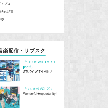
ピアプロ
過去の記事
音楽
音楽配信・サブスク
『STUDY WITH MIKU
part 6』
STUDY WITH MIKU
『ワンオポ VOL.22』
Wonderful★opportunity!