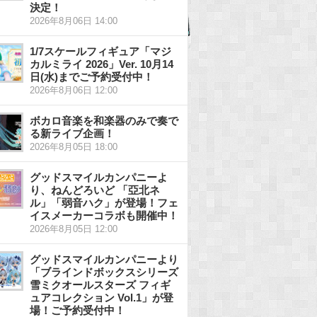
決定！
2026年8月06日 14:00
1/7スケールフィギュア「マジ
カルミライ 2026」Ver. 10月14
日(水)までご予約受付中！
2026年8月06日 12:00
ボカロ音楽を和楽器のみで奏で
る新ライブ企画！
2026年8月05日 18:00
グッドスマイルカンパニーよ
り、ねんどろいど 「亞北ネ
ル」「弱音ハク」が登場！フェ
イスメーカーコラボも開催中！
2026年8月05日 12:00
グッドスマイルカンパニーより
「ブラインドボックスシリーズ
雪ミクオールスターズ フィギ
ュアコレクション Vol.1」が登
場！ご予約受付中！