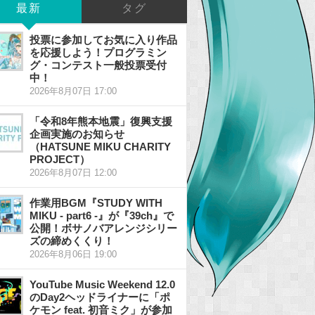
最新
タグ
投票に参加してお気に入り作品
を応援しよう！プログラミン
グ・コンテスト一般投票受付
中！
2026年8月07日 17:00
「令和8年熊本地震」復興支援
企画実施のお知らせ
（HATSUNE MIKU CHARITY
PROJECT）
2026年8月07日 12:00
作業用BGM『STUDY WITH
MIKU - part6 -』が『39ch』で
公開！ボサノバアレンジシリー
ズの締めくくり！
2026年8月06日 19:00
YouTube Music Weekend 12.0
のDay2ヘッドライナーに「ポ
ケモン feat. 初音ミク」が参加