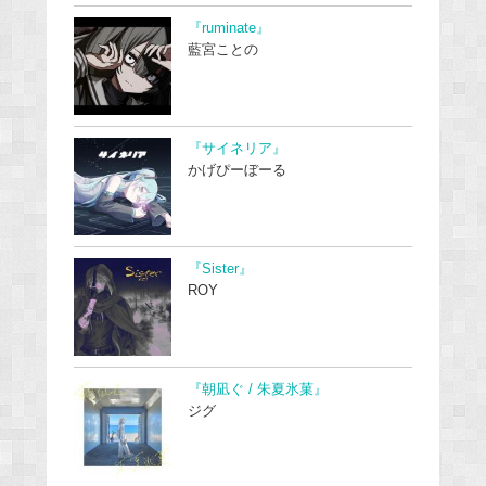
『ruminate』
藍宮ことの
『サイネリア』
かげぴーぼーる
『Sister』
ROY
『朝凪ぐ / 朱夏氷菓』
ジグ