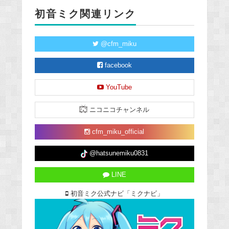
初音ミク関連リンク
@cfm_miku
facebook
YouTube
ニコニコチャンネル
cfm_miku_official
@hatsunemiku0831
LINE
初音ミク公式ナビ「ミクナビ」