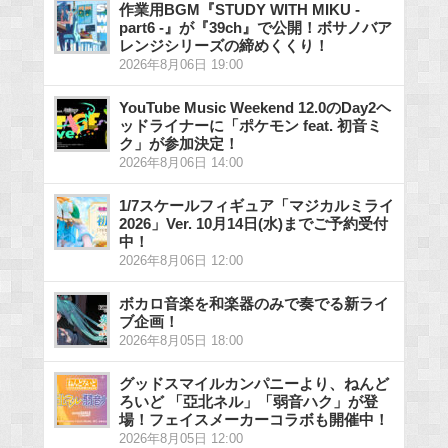
作業用BGM『STUDY WITH MIKU -
part6 -』が『39ch』で公開！ボサノバア
レンジシリーズの締めくくり！
2026年8月06日 19:00
YouTube Music Weekend 12.0のDay2ヘ
ッドライナーに「ポケモン feat. 初音ミ
ク」が参加決定！
2026年8月06日 14:00
1/7スケールフィギュア「マジカルミライ
2026」Ver. 10月14日(水)までご予約受付
中！
2026年8月06日 12:00
ボカロ音楽を和楽器のみで奏でる新ライ
ブ企画！
2026年8月05日 18:00
グッドスマイルカンパニーより、ねんど
ろいど 「亞北ネル」「弱音ハク」が登
場！フェイスメーカーコラボも開催中！
2026年8月05日 12:00