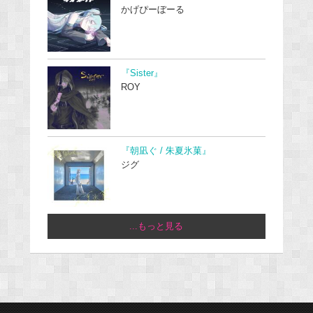
かげぴーぼーる
『Sister』
ROY
『朝凪ぐ / 朱夏氷菓』
ジグ
...もっと見る