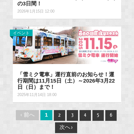
の3日間！
2026年1月15日 12:00
イベント
「雪ミク電車」運行直前のお知らせ！運
行期間は11月15日（土）～2026年3月22
日（日）まで！
2025年11月14日 18:00
Post
‹ 前へ
1
2
3
4
5
6
navigation
次へ ›