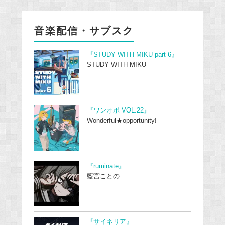
音楽配信・サブスク
『STUDY WITH MIKU part 6』
STUDY WITH MIKU
『ワンオポ VOL.22』
Wonderful★opportunity!
『ruminate』
藍宮ことの
『サイネリア』