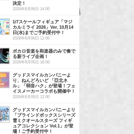
決定！
2026年8月06日 14:00
1/7スケールフィギュア「マジ
カルミライ 2026」Ver. 10月14
日(水)までご予約受付中！
2026年8月06日 12:00
ボカロ音楽を和楽器のみで奏で
る新ライブ企画！
2026年8月05日 18:00
グッドスマイルカンパニーよ
り、ねんどろいど 「亞北ネ
ル」「弱音ハク」が登場！フェ
イスメーカーコラボも開催中！
2026年8月05日 12:00
グッドスマイルカンパニーより
「ブラインドボックスシリーズ
雪ミクオールスターズ フィギ
ュアコレクション Vol.1」が登
場！ご予約受付中！