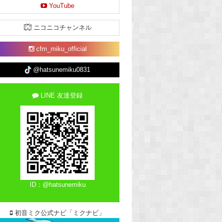
YouTube
ニコニコチャンネル
cfm_miku_official
@hatsunemiku0831
LINE 友達登録
ID：@hatsunemiku
初音ミク公式ナビ「ミクナビ」