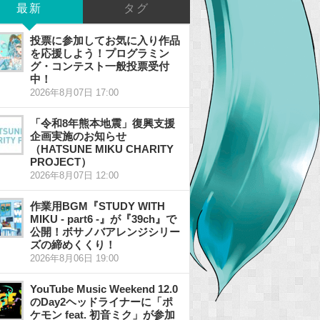
最新
タグ
投票に参加してお気に入り作品
を応援しよう！プログラミン
グ・コンテスト一般投票受付
中！
2026年8月07日 17:00
「令和8年熊本地震」復興支援
企画実施のお知らせ
（HATSUNE MIKU CHARITY
PROJECT）
2026年8月07日 12:00
作業用BGM『STUDY WITH
MIKU - part6 -』が『39ch』で
公開！ボサノバアレンジシリー
ズの締めくくり！
2026年8月06日 19:00
YouTube Music Weekend 12.0
のDay2ヘッドライナーに「ポ
ケモン feat. 初音ミク」が参加