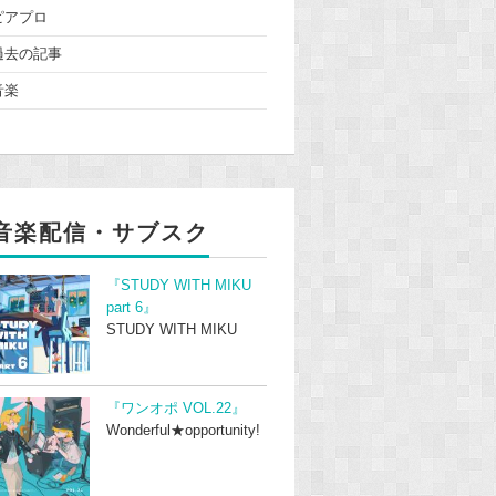
ピアプロ
過去の記事
音楽
音楽配信・サブスク
『STUDY WITH MIKU
part 6』
STUDY WITH MIKU
『ワンオポ VOL.22』
Wonderful★opportunity!