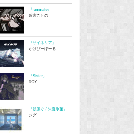
『ruminate』
藍宮ことの
『サイネリア』
かげぴーぼーる
『Sister』
ROY
『朝凪ぐ / 朱夏氷菓』
ジグ