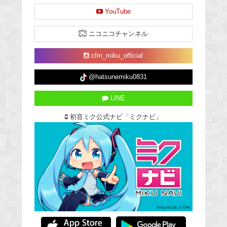
YouTube
ニコニコチャンネル
cfm_miku_official
@hatsunemiku0831
LINE
初音ミク公式ナビ「ミクナビ」