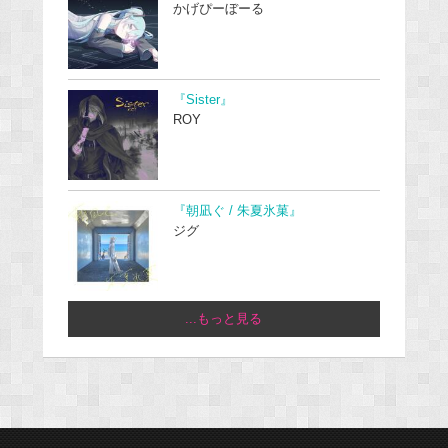
かげぴーぼーる
『Sister』
ROY
『朝凪ぐ / 朱夏氷菓』
ジグ
...もっと見る