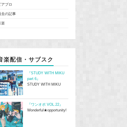
ピアプロ
過去の記事
音楽
音楽配信・サブスク
『STUDY WITH MIKU
part 6』
STUDY WITH MIKU
『ワンオポ VOL.22』
Wonderful★opportunity!