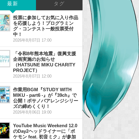
最新
タグ
投票に参加してお気に入り作品
を応援しよう！プログラミン
グ・コンテスト一般投票受付
中！
2026年8月07日 17:00
「令和8年熊本地震」復興支援
企画実施のお知らせ
（HATSUNE MIKU CHARITY
PROJECT）
2026年8月07日 12:00
作業用BGM『STUDY WITH
MIKU - part6 -』が『39ch』で
公開！ボサノバアレンジシリー
ズの締めくくり！
2026年8月06日 19:00
YouTube Music Weekend 12.0
のDay2ヘッドライナーに「ポ
ケモン feat. 初音ミク」が参加