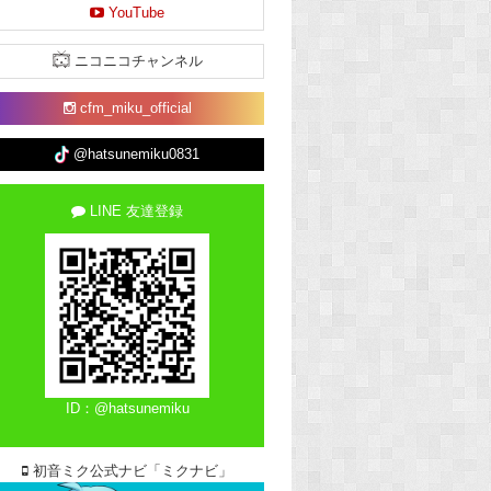
YouTube
ニコニコチャンネル
cfm_miku_official
@hatsunemiku0831
LINE 友達登録
ID：@hatsunemiku
初音ミク公式ナビ「ミクナビ」