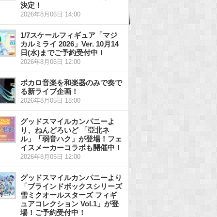
決定！
2026年8月06日 14:00
1/7スケールフィギュア「マジ
カルミライ 2026」Ver. 10月14
日(水)までご予約受付中！
2026年8月06日 12:00
ボカロ音楽を和楽器のみで奏で
る新ライブ企画！
2026年8月05日 18:00
グッドスマイルカンパニーよ
り、ねんどろいど 「亞北ネ
ル」「弱音ハク」が登場！フェ
イスメーカーコラボも開催中！
2026年8月05日 12:00
グッドスマイルカンパニーより
「ブラインドボックスシリーズ
雪ミクオールスターズ フィギ
ュアコレクション Vol.1」が登
場！ご予約受付中！