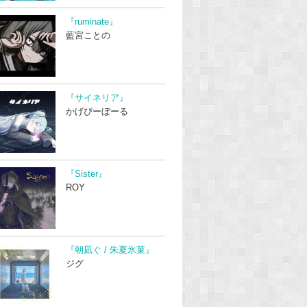
『ruminate』
藍宮ことの
『サイネリア』
かげぴーぼーる
『Sister』
ROY
『朝凪ぐ / 朱夏氷菓』
ジグ