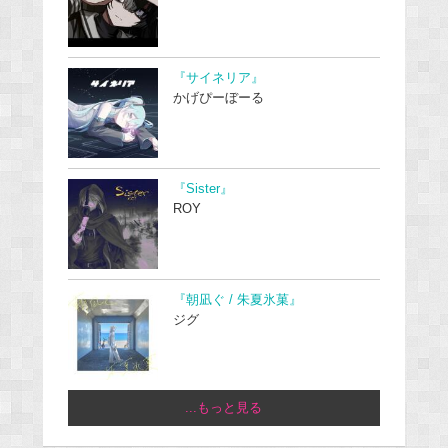
『サイネリア』
かげぴーぼーる
『Sister』
ROY
『朝凪ぐ / 朱夏氷菓』
ジグ
...もっと見る