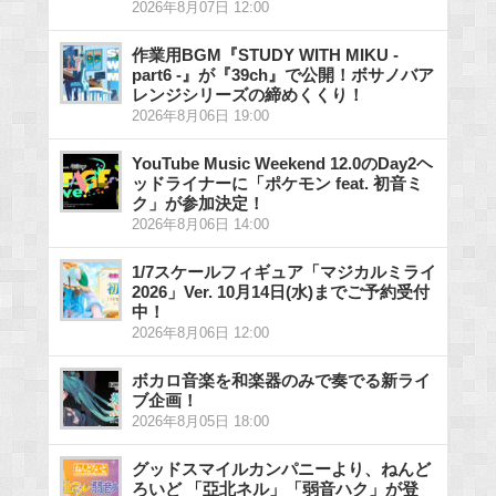
2026年8月07日 12:00
作業用BGM『STUDY WITH MIKU -
part6 -』が『39ch』で公開！ボサノバア
レンジシリーズの締めくくり！
2026年8月06日 19:00
YouTube Music Weekend 12.0のDay2ヘ
ッドライナーに「ポケモン feat. 初音ミ
ク」が参加決定！
2026年8月06日 14:00
1/7スケールフィギュア「マジカルミライ
2026」Ver. 10月14日(水)までご予約受付
中！
2026年8月06日 12:00
ボカロ音楽を和楽器のみで奏でる新ライ
ブ企画！
2026年8月05日 18:00
グッドスマイルカンパニーより、ねんど
ろいど 「亞北ネル」「弱音ハク」が登