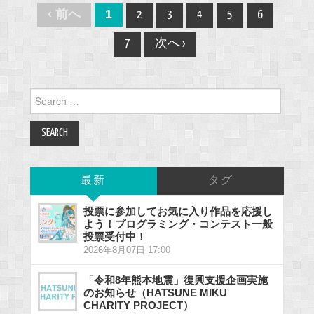
Post
‹ 前へ
1
2
3
4
5
6
navigation
7
次へ ›
Search
for:
最新
タグ
投票に参加してお気に入り作品を応援し
よう！プログラミング・コンテスト一般
投票受付中！
2026年8月07日 17:00
「令和8年熊本地震」復興支援企画実施
のお知らせ（HATSUNE MIKU
CHARITY PROJECT）