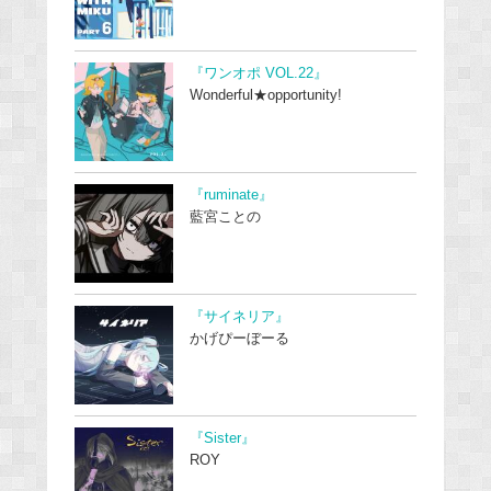
『ワンオポ VOL.22』
Wonderful★opportunity!
『ruminate』
藍宮ことの
『サイネリア』
かげぴーぼーる
『Sister』
ROY