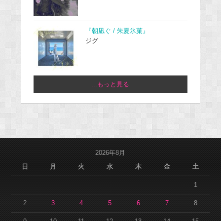
『朝凪ぐ / 朱夏氷菓』
ジグ
...もっと見る
2026年8月
日
月
火
水
木
金
土
1
2
3
4
5
6
7
8