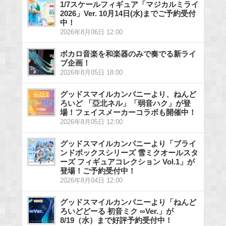
1/7スケールフィギュア「マジカルミライ
2026」Ver. 10月14日(水)までご予約受付
中！
2026年8月06日 12:00
ボカロ音楽を和楽器のみで奏でる新ライ
ブ企画！
2026年8月05日 18:00
グッドスマイルカンパニーより、ねんど
ろいど 「亞北ネル」「弱音ハク」が登
場！フェイスメーカーコラボも開催中！
2026年8月05日 12:00
グッドスマイルカンパニーより「ブライ
ンドボックスシリーズ 雪ミクオールスタ
ーズ フィギュアコレクション Vol.1」が
登場！ご予約受付中！
2026年8月04日 12:00
グッドスマイルカンパニーより「ねんど
ろいどどーる 初音ミク ∞Ver.」が
8/19（水）まで好評予約受付中！