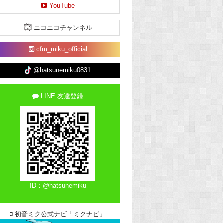
YouTube
ニコニコチャンネル
cfm_miku_official
@hatsunemiku0831
LINE 友達登録
ID：@hatsunemiku
初音ミク公式ナビ「ミクナビ」