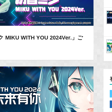
KU WITH YOU 2024Ver.」ご