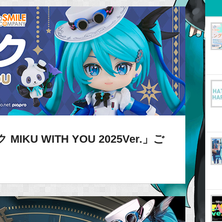
KU WITH YOU 2025Ver.」ご