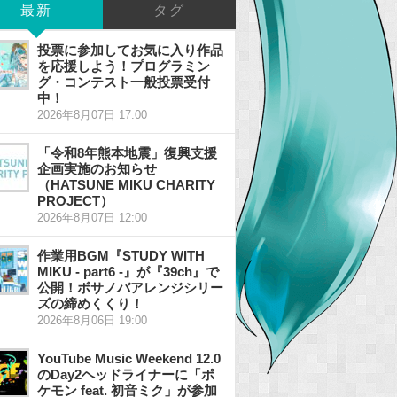
最新
タグ
投票に参加してお気に入り作品
を応援しよう！プログラミン
グ・コンテスト一般投票受付
中！
2026年8月07日 17:00
「令和8年熊本地震」復興支援
企画実施のお知らせ
（HATSUNE MIKU CHARITY
PROJECT）
2026年8月07日 12:00
作業用BGM『STUDY WITH
MIKU - part6 -』が『39ch』で
公開！ボサノバアレンジシリー
ズの締めくくり！
2026年8月06日 19:00
YouTube Music Weekend 12.0
のDay2ヘッドライナーに「ポ
ケモン feat. 初音ミク」が参加