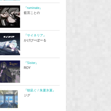
『ruminate』
藍宮ことの
『サイネリア』
かげぴーぼーる
『Sister』
ROY
『朝凪ぐ / 朱夏氷菓』
ジグ