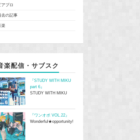
ピアプロ
過去の記事
音楽
音楽配信・サブスク
『STUDY WITH MIKU
part 6』
STUDY WITH MIKU
『ワンオポ VOL.22』
Wonderful★opportunity!