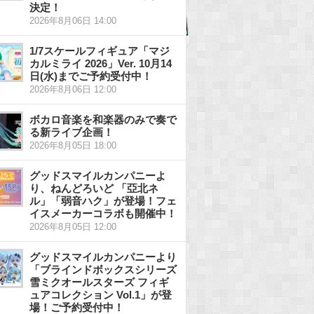
決定！
2026年8月06日 14:00
1/7スケールフィギュア「マジ
カルミライ 2026」Ver. 10月14
日(水)までご予約受付中！
2026年8月06日 12:00
ボカロ音楽を和楽器のみで奏で
る新ライブ企画！
2026年8月05日 18:00
グッドスマイルカンパニーよ
り、ねんどろいど 「亞北ネ
ル」「弱音ハク」が登場！フェ
イスメーカーコラボも開催中！
2026年8月05日 12:00
グッドスマイルカンパニーより
「ブラインドボックスシリーズ
雪ミクオールスターズ フィギ
ュアコレクション Vol.1」が登
場！ご予約受付中！