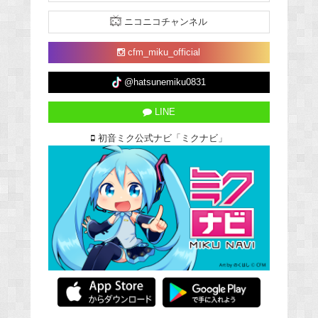
ニコニコチャンネル
cfm_miku_official
@hatsunemiku0831
LINE
初音ミク公式ナビ「ミクナビ」