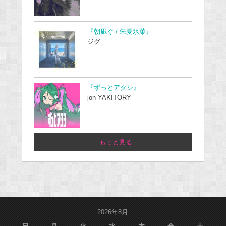
『朝凪ぐ / 朱夏氷菓』
ジグ
『ずっとアタシ』
jon-YAKITORY
...もっと見る
2026年8月