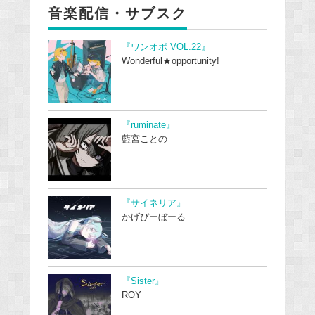
音楽配信・サブスク
『ワンオポ VOL.22』
Wonderful★opportunity!
『ruminate』
藍宮ことの
『サイネリア』
かげぴーぼーる
『Sister』
ROY