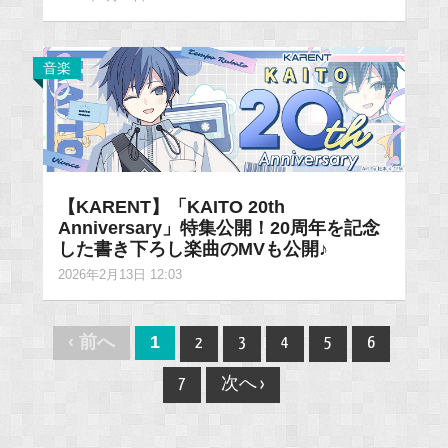
音楽
【KARENT】「KAITO 20th
Anniversary」特集公開！20周年を記念
した書き下ろし楽曲のMVも公開♪
2026年2月13日 12:03
Post
‹ 前へ
1
2
3
4
5
6
navigation
7
次へ ›