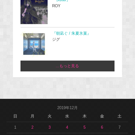
ROY
『朝凪ぐ / 朱夏氷菓』
ジグ
...もっと見る
2019年12月
日
月
火
水
木
金
土
1
2
3
4
5
6
7