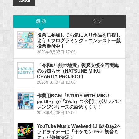
最新
タグ
投票に参加してお気に入り作品を応援し
よう！プログラミング・コンテスト一般
投票受付中！
2026年8月07日 17:00
「令和8年熊本地震」復興支援企画実施
のお知らせ（HATSUNE MIKU
CHARITY PROJECT）
2026年8月07日 12:00
作業用BGM『STUDY WITH MIKU -
part6 -』が『39ch』で公開！ボサノバア
レンジシリーズの締めくくり！
2026年8月06日 19:00
YouTube Music Weekend 12.0のDay2ヘ
ッドライナーに「ポケモン feat. 初音ミ
ク」が参加決定！