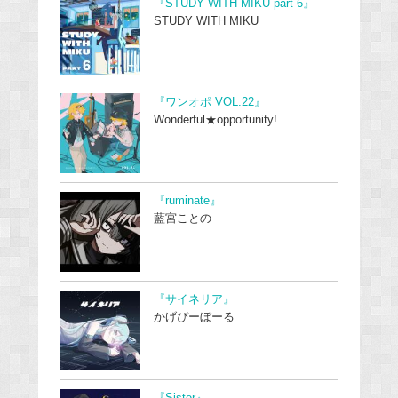
『STUDY WITH MIKU part 6』
STUDY WITH MIKU
『ワンオポ VOL.22』
Wonderful★opportunity!
『ruminate』
藍宮ことの
『サイネリア』
かげぴーぼーる
『Sister』