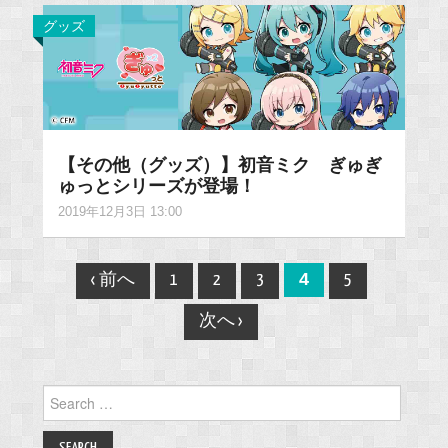
グッズ
【その他（グッズ）】初音ミク ぎゅぎ
ゅっとシリーズが登場！
2019年12月3日 13:00
Post
4
‹ 前へ
1
2
3
5
navigation
次へ ›
Search
for: