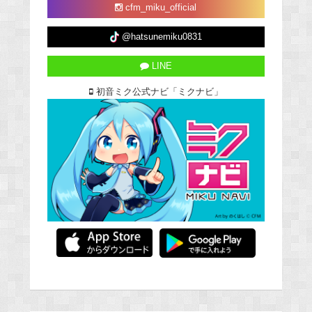
cfm_miku_official
@hatsunemiku0831
LINE
初音ミク公式ナビ「ミクナビ」