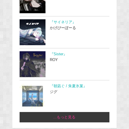
『サイネリア』
かげぴーぼーる
『Sister』
ROY
『朝凪ぐ / 朱夏氷菓』
ジグ
...もっと見る