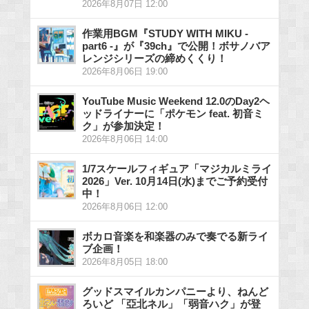
2026年8月07日 12:00
作業用BGM『STUDY WITH MIKU -
part6 -』が『39ch』で公開！ボサノバア
レンジシリーズの締めくくり！
2026年8月06日 19:00
YouTube Music Weekend 12.0のDay2ヘ
ッドライナーに「ポケモン feat. 初音ミ
ク」が参加決定！
2026年8月06日 14:00
1/7スケールフィギュア「マジカルミライ
2026」Ver. 10月14日(水)までご予約受付
中！
2026年8月06日 12:00
ボカロ音楽を和楽器のみで奏でる新ライ
ブ企画！
2026年8月05日 18:00
グッドスマイルカンパニーより、ねんど
ろいど 「亞北ネル」「弱音ハク」が登