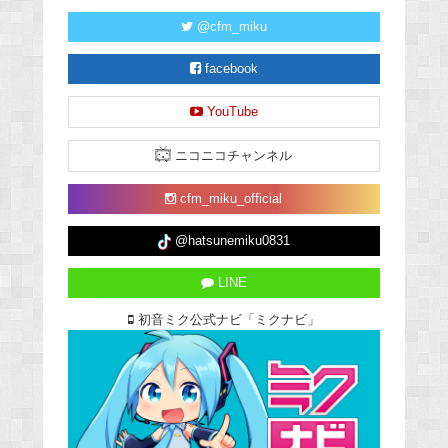
@cfm_miku
facebook
YouTube
ニコニコチャンネル
cfm_miku_official
@hatsunemiku0831
LINE
初音ミク公式ナビ「ミクナビ」