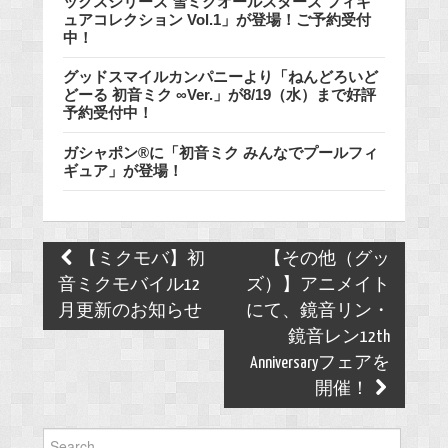
ックスシリーズ 雪ミクオールスターズ フィギ
ュアコレクション Vol.1」が登場！ご予約受付
中！
グッドスマイルカンパニーより「ねんどろいど
どーる 初音ミク ∞Ver.」が8/19（水）まで好評
予約受付中！
ガシャポン®に「初音ミク みんなでプールフィ
ギュア」が登場！
Post
【ミクモバ】初
【その他（グッ
navigation
音ミクモバイル12
ズ）】アニメイト
月更新のお知らせ
にて、鏡音リン・
鏡音レン12th
Anniversaryフェアを
開催！
Search