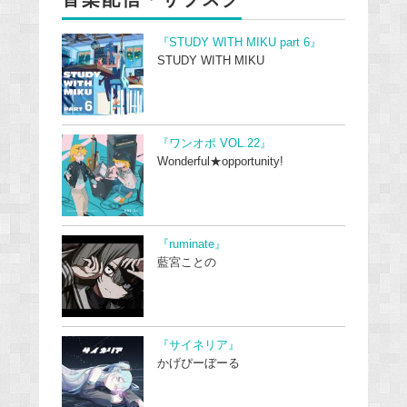
『STUDY WITH MIKU part 6』
STUDY WITH MIKU
『ワンオポ VOL.22』
Wonderful★opportunity!
『ruminate』
藍宮ことの
『サイネリア』
かげぴーぼーる