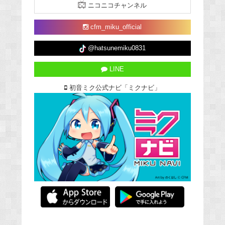
ニコニコチャンネル
cfm_miku_official
@hatsunemiku0831
LINE
初音ミク公式ナビ「ミクナビ」