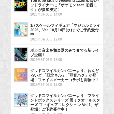
YouTube Music Weekend 12.0のDay2ヘ
ッドライナーに「ポケモン feat. 初音ミ
ク」が参加決定！
2026年8月06日 14:00
1/7スケールフィギュア「マジカルミライ
2026」Ver. 10月14日(水)までご予約受付
中！
2026年8月06日 12:00
ボカロ音楽を和楽器のみで奏でる新ライ
ブ企画！
2026年8月05日 18:00
グッドスマイルカンパニーより、ねんど
ろいど 「亞北ネル」「弱音ハク」が登
場！フェイスメーカーコラボも開催中！
2026年8月05日 12:00
グッドスマイルカンパニーより「ブライ
ンドボックスシリーズ 雪ミクオールスタ
ーズ フィギュアコレクション Vol.1」が
登場！ご予約受付中！