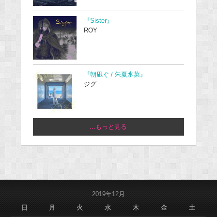
『Sister』
ROY
『朝凪ぐ / 朱夏氷菓』
ジグ
...もっと見る
2019年12月
日
月
火
水
木
金
土