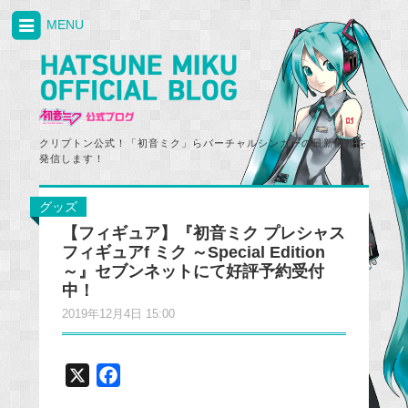
MENU
クリプトン公式！「初音ミク」らバーチャルシンガーの最新情報を
発信します！
グッズ
【フィギュア】『初音ミク プレシャス
フィギュアf ミク ～Special Edition
～』セブンネットにて好評予約受付
中！
2019年12月4日 15:00
X
F
a