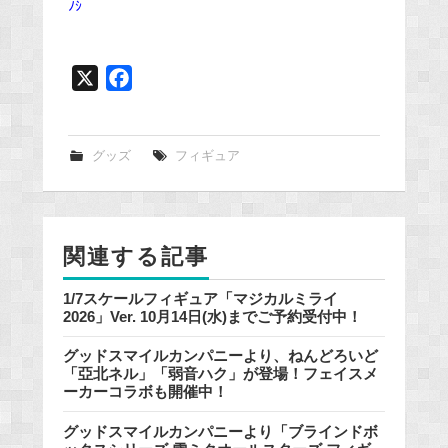
ﾉｼ
X
F
a
c
e
グッズ
フィギュア
b
o
o
関連する記事
k
1/7スケールフィギュア「マジカルミライ
2026」Ver. 10月14日(水)までご予約受付中！
グッドスマイルカンパニーより、ねんどろいど
「亞北ネル」「弱音ハク」が登場！フェイスメ
ーカーコラボも開催中！
グッドスマイルカンパニーより「ブラインドボ