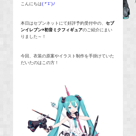
こんにちは
( *´ｴ`)ﾉ
c
e
b
本日はセブンネットにて好評予約受付中の、
セブ
o
ンイレブン×初音ミクフィギュア
のご紹介にまい
o
りました～！
k
今回、衣装の原案やイラスト制作を手掛けていた
だいたのはこの方！