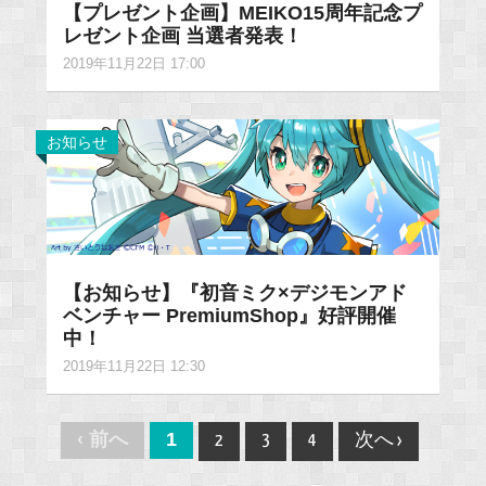
【プレゼント企画】MEIKO15周年記念プ
レゼント企画 当選者発表！
2019年11月22日 17:00
お知らせ
【お知らせ】『初音ミク×デジモンアド
ベンチャー PremiumShop』好評開催
中！
2019年11月22日 12:30
Post
‹ 前へ
1
2
3
4
次へ ›
navigation