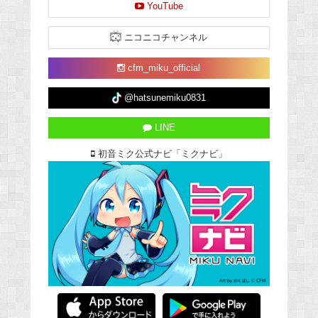
YouTube
ニコニコチャンネル
cfm_miku_official
@hatsunemiku0831
LINE
初音ミク公式ナビ「ミクナビ」