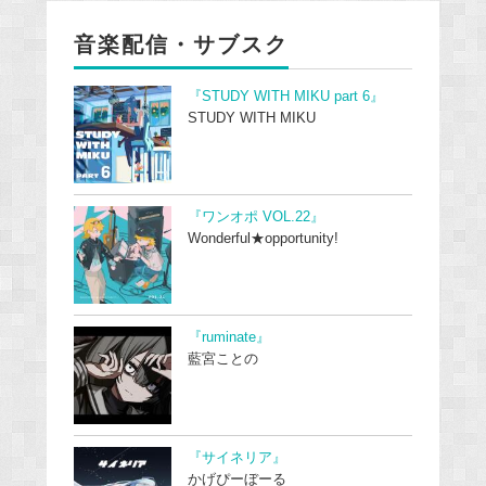
音楽配信・サブスク
『STUDY WITH MIKU part 6』
STUDY WITH MIKU
『ワンオポ VOL.22』
Wonderful★opportunity!
『ruminate』
藍宮ことの
『サイネリア』
かげぴーぼーる