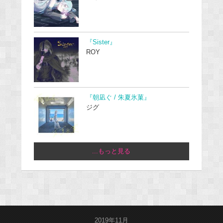
『Sister』
ROY
『朝凪ぐ / 朱夏氷菓』
ジグ
...もっと見る
2019年11月