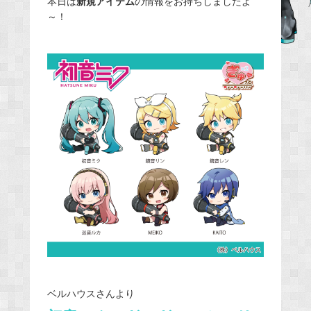
本日は
新規アイテム
の情報をお持ちしましたよ
～！
b
o
o
k
ベルハウスさんより