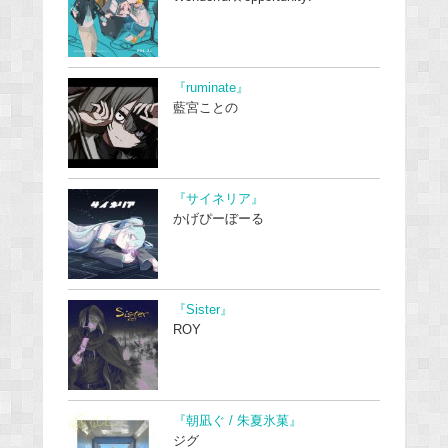
『ruminate』
藍宮ことの
『サイネリア』
かげぴーぼーる
『Sister』
ROY
『朝凪ぐ / 朱夏氷菓』
ジグ