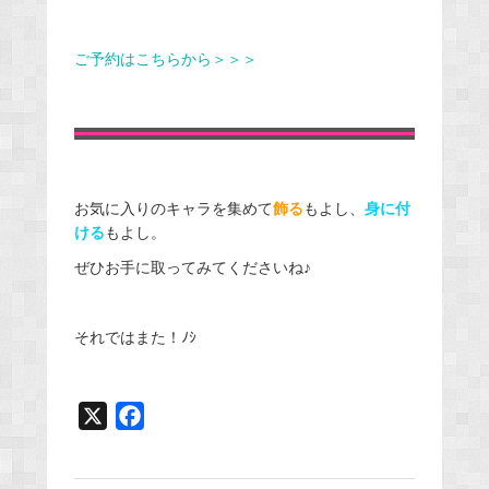
ご予約はこちらから＞＞＞
お気に入りのキャラを集めて
飾る
もよし、
身に付
ける
もよし。
ぜひお手に取ってみてくださいね♪
それではまた！ﾉｼ
X
F
a
c