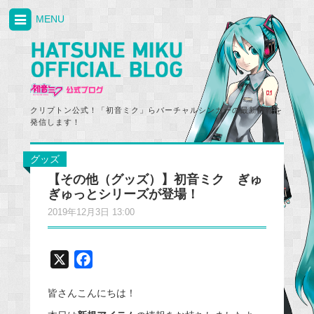
MENU
クリプトン公式！「初音ミク」らバーチャルシンガーの最新情報を
発信します！
グッズ
【その他（グッズ）】初音ミク ぎゅ
ぎゅっとシリーズが登場！
2019年12月3日 13:00
X
F
a
皆さんこんにちは！
c
e