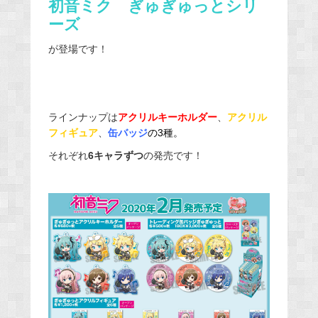
初音ミク ぎゅぎゅっとシリ
ーズ
が登場です！
ラインナップは
アクリルキーホルダー
、
アクリル
フィギュア
、
缶バッジ
の3種。
それぞれ
6キャラずつ
の発売です！