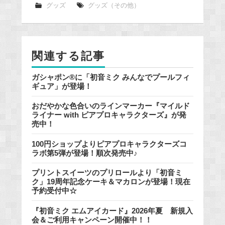
e
グッズ
グッズ（その他）
b
o
o
関連する記事
k
ガシャポン®に「初音ミク みんなでプールフィ
ギュア」が登場！
おだやかな色合いのラインマーカー『マイルド
ライナー with ピアプロキャラクターズ』が発
売中！
100円ショップよりピアプロキャラクターズコ
ラボ第5弾が登場！順次発売中♪
プリントスイーツのプリロールより「初音ミ
ク」19周年記念ケーキ＆マカロンが登場！現在
予約受付中☆
『初音ミク エムアイカード』2026年夏 新規入
会＆ご利用キャンペーン開催中！！