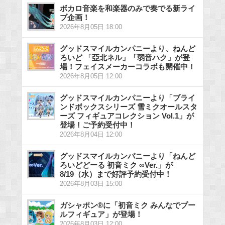
ボカロ音楽を和楽器のみで奏でる新ライ
ブ企画！
2026年8月05日 18:00
グッドスマイルカンパニーより、ねんど
ろいど 「亞北ネル」「弱音ハク」が登
場！フェイスメーカーコラボも開催中！
2026年8月05日 12:00
グッドスマイルカンパニーより「ブライ
ンドボックスシリーズ 雪ミクオールスタ
ーズ フィギュアコレクション Vol.1」が
登場！ご予約受付中！
2026年8月04日 12:00
グッドスマイルカンパニーより「ねんど
ろいどどーる 初音ミク ∞Ver.」が
8/19（水）まで好評予約受付中！
2026年8月03日 15:00
ガシャポン®に「初音ミク みんなでプー
ルフィギュア」が登場！
2026年8月03日 12:00