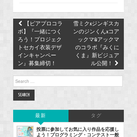
Post
【ピアプロコラ
雪ミクxジンギスカ
navigation
ボ】『一緒につく
ンのジンくんxコア
ろう！プロジェク
ックマ&アックマ
トセカイ衣装デザ
のコラボ『みくに
インキャンペー
くま』新ビジュア
ン』募集締切！
ル公開！
Search
for:
最新
タグ
投票に参加してお気に入り作品を応援し
よう！プログラミング・コンテスト一般