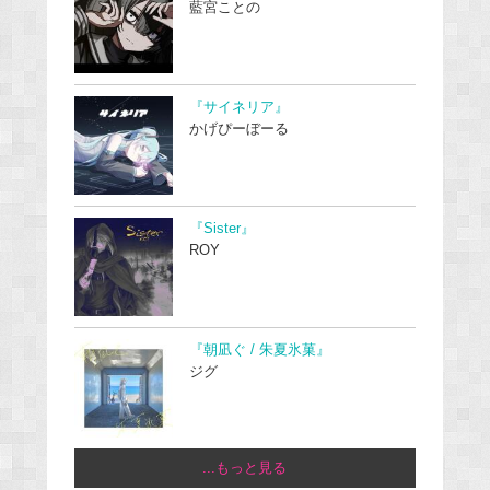
藍宮ことの
『サイネリア』
かげぴーぼーる
『Sister』
ROY
『朝凪ぐ / 朱夏氷菓』
ジグ
...もっと見る