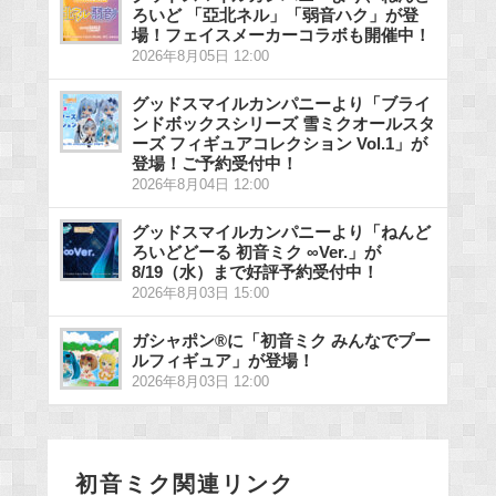
ろいど 「亞北ネル」「弱音ハク」が登
場！フェイスメーカーコラボも開催中！
2026年8月05日 12:00
グッドスマイルカンパニーより「ブライ
ンドボックスシリーズ 雪ミクオールスタ
ーズ フィギュアコレクション Vol.1」が
登場！ご予約受付中！
2026年8月04日 12:00
グッドスマイルカンパニーより「ねんど
ろいどどーる 初音ミク ∞Ver.」が
8/19（水）まで好評予約受付中！
2026年8月03日 15:00
ガシャポン®に「初音ミク みんなでプー
ルフィギュア」が登場！
2026年8月03日 12:00
初音ミク関連リンク