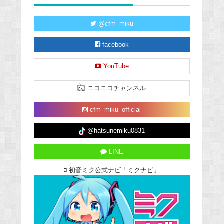
@cfm_miku
facebook
YouTube
ニコニコチャンネル
cfm_miku_official
@hatsunemiku0831
LINE
初音ミク公式ナビ「ミクナビ」