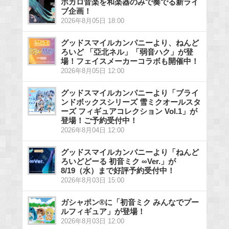
ボカロ音楽を和楽器のみで奏でる新ライ
ブ企画！
2026年8月05日 18:00
グッドスマイルカンパニーより、ねんど
ろいど 「亞北ネル」「弱音ハク」が登
場！フェイスメーカーコラボも開催中！
2026年8月05日 12:00
グッドスマイルカンパニーより「ブライ
ンドボックスシリーズ 雪ミクオールスタ
ーズ フィギュアコレクション Vol.1」が
登場！ご予約受付中！
2026年8月04日 12:00
グッドスマイルカンパニーより「ねんど
ろいどどーる 初音ミク ∞Ver.」が
8/19（水）まで好評予約受付中！
2026年8月03日 15:00
ガシャポン®に「初音ミク みんなでプー
ルフィギュア」が登場！
2026年8月03日 12:00