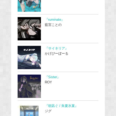
『ruminate』
藍宮ことの
『サイネリア』
かげぴーぼーる
『Sister』
ROY
『朝凪ぐ / 朱夏氷菓』
ジグ