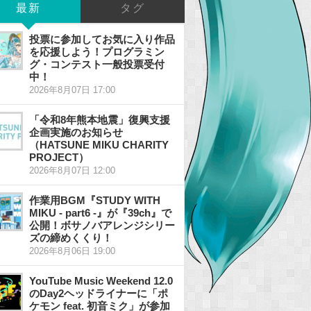
最新
タグ
投票に参加してお気に入り作品
を応援しよう！プログラミン
グ・コンテスト一般投票受付
中！
2026年8月07日 17:00
「令和8年熊本地震」復興支援
企画実施のお知らせ
（HATSUNE MIKU CHARITY
PROJECT）
2026年8月07日 12:00
作業用BGM『STUDY WITH
MIKU - part6 -』が『39ch』で
公開！ボサノバアレンジシリー
ズの締めくくり！
2026年8月06日 19:00
YouTube Music Weekend 12.0
のDay2ヘッドライナーに「ポ
ケモン feat. 初音ミク」が参加