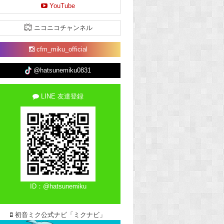
YouTube
ニコニコチャンネル
cfm_miku_official
@hatsunemiku0831
LINE 友達登録
ID：@hatsunemiku
初音ミク公式ナビ「ミクナビ」