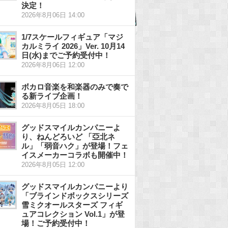
決定！
2026年8月06日 14:00
1/7スケールフィギュア「マジ
カルミライ 2026」Ver. 10月14
日(水)までご予約受付中！
2026年8月06日 12:00
ボカロ音楽を和楽器のみで奏で
る新ライブ企画！
2026年8月05日 18:00
グッドスマイルカンパニーよ
り、ねんどろいど 「亞北ネ
ル」「弱音ハク」が登場！フェ
イスメーカーコラボも開催中！
2026年8月05日 12:00
グッドスマイルカンパニーより
「ブラインドボックスシリーズ
雪ミクオールスターズ フィギ
ュアコレクション Vol.1」が登
場！ご予約受付中！