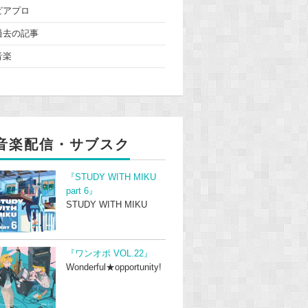
ピアプロ
過去の記事
音楽
音楽配信・サブスク
『STUDY WITH MIKU
part 6』
STUDY WITH MIKU
『ワンオポ VOL.22』
Wonderful★opportunity!