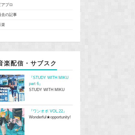
ピアプロ
過去の記事
音楽
音楽配信・サブスク
『STUDY WITH MIKU
part 6』
STUDY WITH MIKU
『ワンオポ VOL.22』
Wonderful★opportunity!