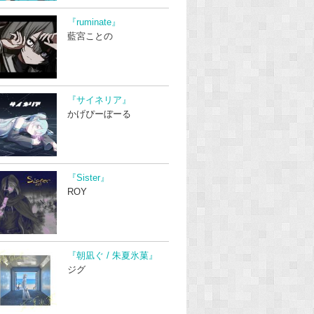
『ruminate』
藍宮ことの
『サイネリア』
かげぴーぼーる
『Sister』
ROY
『朝凪ぐ / 朱夏氷菓』
ジグ