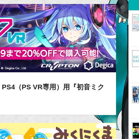
S4（PS VR専用）用『初音ミク