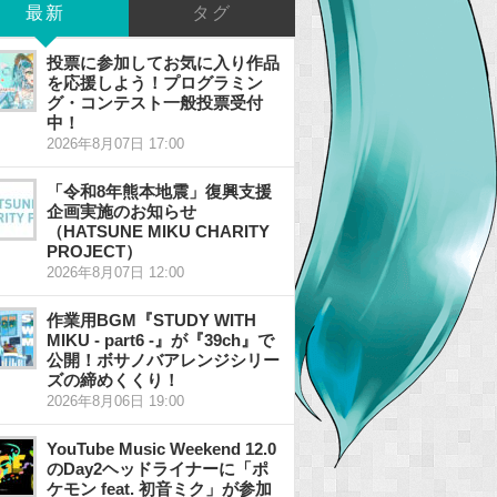
最新
タグ
投票に参加してお気に入り作品
を応援しよう！プログラミン
グ・コンテスト一般投票受付
中！
2026年8月07日 17:00
「令和8年熊本地震」復興支援
企画実施のお知らせ
（HATSUNE MIKU CHARITY
PROJECT）
2026年8月07日 12:00
作業用BGM『STUDY WITH
MIKU - part6 -』が『39ch』で
公開！ボサノバアレンジシリー
ズの締めくくり！
2026年8月06日 19:00
YouTube Music Weekend 12.0
のDay2ヘッドライナーに「ポ
ケモン feat. 初音ミク」が参加