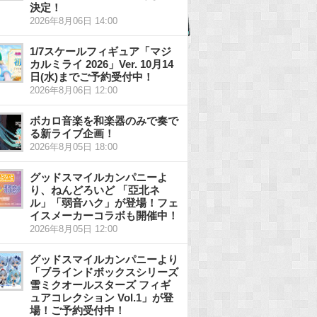
決定！
2026年8月06日 14:00
1/7スケールフィギュア「マジ
カルミライ 2026」Ver. 10月14
日(水)までご予約受付中！
2026年8月06日 12:00
ボカロ音楽を和楽器のみで奏で
る新ライブ企画！
2026年8月05日 18:00
グッドスマイルカンパニーよ
り、ねんどろいど 「亞北ネ
ル」「弱音ハク」が登場！フェ
イスメーカーコラボも開催中！
2026年8月05日 12:00
グッドスマイルカンパニーより
「ブラインドボックスシリーズ
雪ミクオールスターズ フィギ
ュアコレクション Vol.1」が登
場！ご予約受付中！