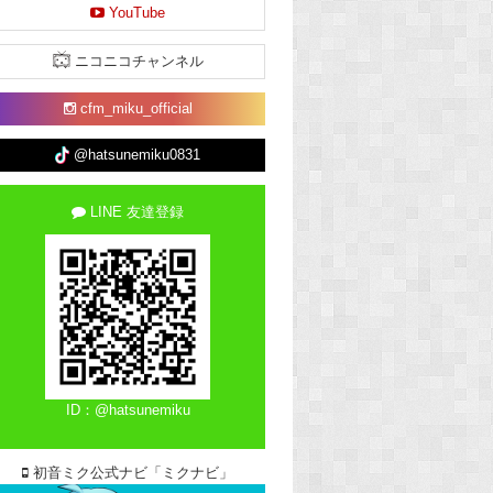
YouTube
ニコニコチャンネル
cfm_miku_official
@hatsunemiku0831
LINE 友達登録
ID：@hatsunemiku
初音ミク公式ナビ「ミクナビ」