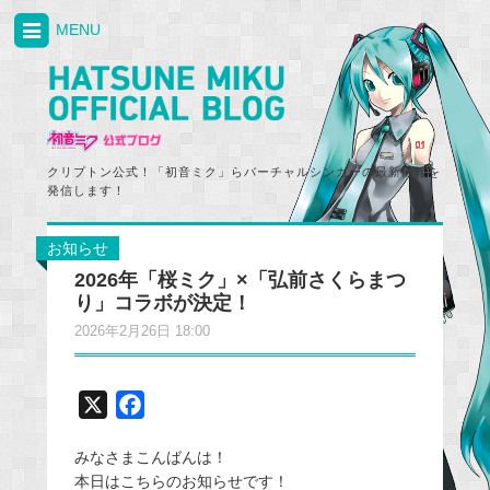
MENU
クリプトン公式！「初音ミク」らバーチャルシンガーの最新情報を
発信します！
お知らせ
2026年「桜ミク」×「弘前さくらまつ
り」コラボが決定！
2026年2月26日 18:00
X
F
a
みなさまこんばんは！
c
本日はこちらのお知らせです！
e