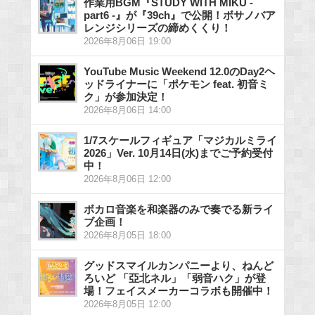
作業用BGM『STUDY WITH MIKU -
part6 -』が『39ch』で公開！ボサノバア
レンジシリーズの締めくくり！
2026年8月06日 19:00
YouTube Music Weekend 12.0のDay2ヘ
ッドライナーに「ポケモン feat. 初音ミ
ク」が参加決定！
2026年8月06日 14:00
1/7スケールフィギュア「マジカルミライ
2026」Ver. 10月14日(水)までご予約受付
中！
2026年8月06日 12:00
ボカロ音楽を和楽器のみで奏でる新ライ
ブ企画！
2026年8月05日 18:00
グッドスマイルカンパニーより、ねんど
ろいど 「亞北ネル」「弱音ハク」が登
場！フェイスメーカーコラボも開催中！
2026年8月05日 12:00