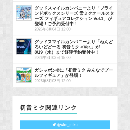
グッドスマイルカンパニーより「ブライ
ンドボックスシリーズ 雪ミクオールスタ
ーズ フィギュアコレクション Vol.1」が
登場！ご予約受付中！
2026年8月04日 12:00
グッドスマイルカンパニーより「ねんど
ろいどどーる 初音ミク ∞Ver.」が
8/19（水）まで好評予約受付中！
2026年8月03日 15:00
ガシャポン®に「初音ミク みんなでプー
ルフィギュア」が登場！
2026年8月03日 12:00
初音ミク関連リンク
@cfm_miku