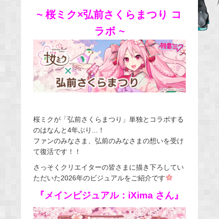
b
~ 桜ミク×弘前さくらまつり コ
o
ラボ ~
o
k
桜ミクが「弘前さくらまつり」単独とコラボする
のはなんと4年ぶり...！
ファンのみなさま、弘前のみなさまの想いを受け
て復活です！！
さっそくクリエイターの皆さまに描き下ろしてい
ただいた2026年のビジュアルをご紹介です
『メインビジュアル：iXima さん』