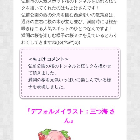
弘前市の人気スポット桜のトンネルを訪れる桜ミ
クを描いてくれたのはちょけさんです！
弘前公園の西の外周を囲む西濠沿いの散策路は、
通路の左右に桜の木が立ち並び、満開時には桜が
咲きほこる人気スポットのひとつなんですよ！
満開の桜を楽しむ様子の桜ミクを見ているとわく
わくしてきますね((o(*ºωº*)o))
＜ちょけ コメント＞
弘前公園の桜のトンネルと桜ミクを描かせ
て頂きました。
満開の桜を元気いっぱいに楽しんでいる様
子を表現しました。
『デフォルメイラスト：三つ海 さ
ん』