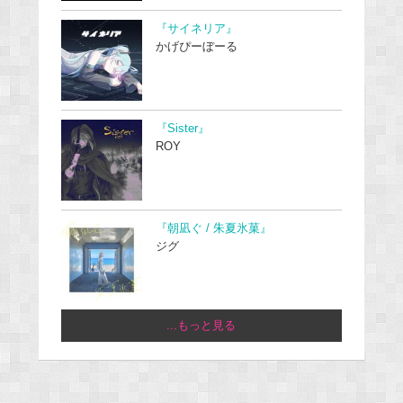
『サイネリア』
かげぴーぼーる
『Sister』
ROY
『朝凪ぐ / 朱夏氷菓』
ジグ
...もっと見る