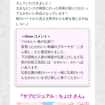
ろしていただきました！
大きなピンクの鳩笛にのった和装の桜ミクがとっ
てもかわいい作品となっています！
桜のハートから見える青空からも春を感じますね
(,,･ω･,,)
＜iXima コメント＞
♡かわいい春の弘前♡
昔買ったかわいい刺繍のブローチが「こぎ
ん刺し」だと最近知りました。
下川原焼土人形の鳩笛や弘前こけしなど弘
前の伝統工芸品には「かわいい」がいっぱ
いあります。
弘前公園の桜のハートと一緒に弘前のいろ
んなかわいいをぜひ探しに来てください！
『サブビジュアル：ちょけ さん』