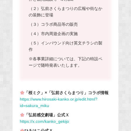
（２）弘前さくらまつりの広報や街なか
の装飾に登場
（３）コラボ商品等の販売
（４）市内周遊企画の実施
（５）インバウンド向け英文チラシの製
作
※各事業詳細については、下記の特設ペ
ージで随時発表いたします。
「桜ミク」×「弘前さくらまつり」コラボ情報
https://www.hirosaki-kanko.or.jp/edit.html?
id=sakura_miku
「弘前感交劇場」公式Ｘ
https://x.com/kanko_gekijo
ひろはこ
公式Ｘ