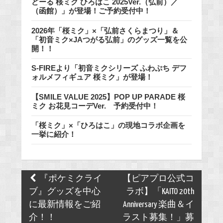
どーる 桜ミク ひろはこ 2025Ver.（弘前）／
（函館）」が登場！ご予約受付中！
2026年「桜ミク」×「弘前さくらまつり」＆
「初音ミク×JAつがる弘前」のグッズ一覧を公
開！！
S-FIREより「初音ミクシリーズ ふわぷち デフ
ォルメフィギュア 桜ミク」が登場！
【SMILE VALUE 2025】POP UP PARADE 桜
ミク お花見コーデVer. 予約受付中！
「桜ミク」×「ひろはこ」の現地コラボ企画を
一挙に紹介！
Post
『ポケミクライ
【ピアプロ公式コ
navigation
ブ』グッズを中心
ラボ】「KAITO 20th
に最新情報をご紹
Anniversary 楽曲＆イ
介！！
ラスト募集！」募