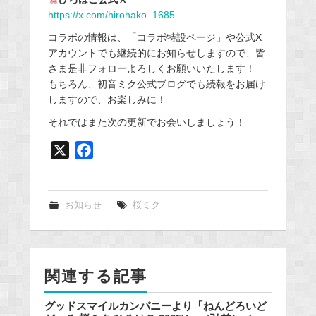
https://x.com/hirohako_1685
コラボの情報は、「コラボ特設ページ」や公式X
アカウントでも継続的にお知らせしますので、皆
さま是非フォローよろしくお願いいたします！
もちろん、初音ミク公式ブログでも続報をお届け
しますので、お楽しみに！
それではまた次の更新でお会いしましょう！
X
F
a
c
e
お知らせ
桜ミク
b
o
o
関連する記事
k
グッドスマイルカンパニーより「ねんどろいど