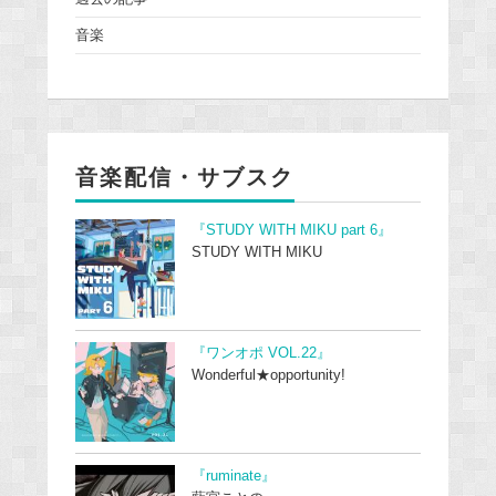
音楽
音楽配信・サブスク
『STUDY WITH MIKU part 6』
STUDY WITH MIKU
『ワンオポ VOL.22』
Wonderful★opportunity!
『ruminate』