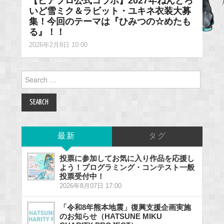
【ピアプロ公式コラボ】2027年ねんどろ
いど雪ミク＆ラビット・ユキネ衣装大募
集！今回のテーマは『ひみつの☆めたも
る』！！
2026年2月8日 10:00
Search
for:
最新
タグ
投票に参加してお気に入り作品を応援し
よう！プログラミング・コンテスト一般
投票受付中！
2026年8月07日 17:00
「令和8年熊本地震」復興支援企画実施
のお知らせ（HATSUNE MIKU