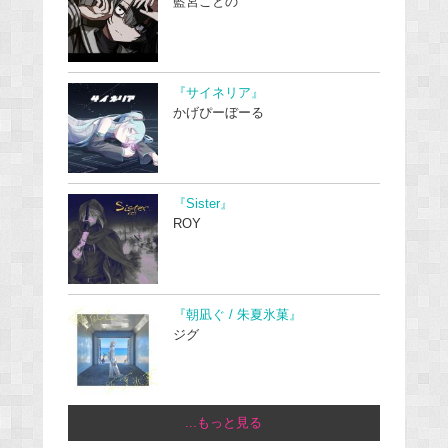
藍宮ことの
『サイネリア』
かげぴーぼーる
『Sister』
ROY
『朝凪ぐ / 朱夏氷菓』
ジグ
...もっと見る