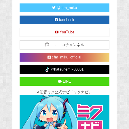
@cfm_miku
facebook
YouTube
ニコニコチャンネル
cfm_miku_official
@hatsunemiku0831
LINE
初音ミク公式ナビ「ミクナビ」