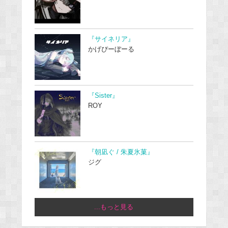
『サイネリア』
かげぴーぼーる
『Sister』
ROY
『朝凪ぐ / 朱夏氷菓』
ジグ
...もっと見る