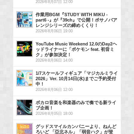
2026年8月07日 12:00
作業用BGM『STUDY WITH MIKU -
part6 -』が『39ch』で公開！ボサノバア
レンジシリーズの締めくくり！
2026年8月06日 19:00
YouTube Music Weekend 12.0のDay2ヘ
ッドライナーに「ポケモン feat. 初音ミ
ク」が参加決定！
2026年8月06日 14:00
1/7スケールフィギュア「マジカルミライ
2026」Ver. 10月14日(水)までご予約受付
中！
2026年8月06日 12:00
ボカロ音楽を和楽器のみで奏でる新ライ
ブ企画！
2026年8月05日 18:00
グッドスマイルカンパニーより、ねんど
ろいど 「亞北ネル」「弱音ハク」が登