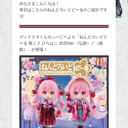
みなさまこんにちは！
c
本日はこちらのねんどろいどどーるのご紹介です
e
b
o
o
グッドスマイルカンパニーより「ねんどろいどど
k
ーる 桜ミク ひろはこ 2025Ver.（弘前）／（函
館）」が登場！