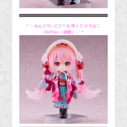
* ┈ ねんどろいどどーる 桜ミク ひろはこ
2025Ver.（函館） ┈ *