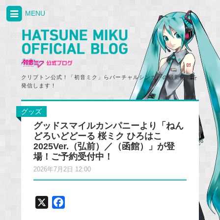
MENU
クリプトン公式！「初音ミク」らバーチャルシンガーの最新情報を
発信します！
グッズ
グッドスマイルカンパニーより「ねん
どろいどどーる 桜ミク ひろはこ
2025Ver.（弘前）／（函館）」が登
場！ご予約受付中！
2026年7月2日 12:00
X
F
a