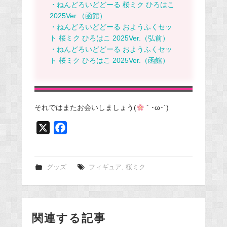
・ねんどろいどどーる 桜ミク ひろはこ
2025Ver.（函館）
・ねんどろいどどーる おようふくセッ
ト 桜ミク ひろはこ 2025Ver.（弘前）
・ねんどろいどどーる おようふくセッ
ト 桜ミク ひろはこ 2025Ver.（函館）
それではまたお会いしましょう
(
｀･
ω
･
´)
X
F
a
c
e
グッズ
フィギュア
,
桜ミク
b
o
o
関連する記事
k