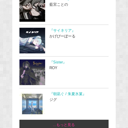
藍宮ことの
『サイネリア』
かげぴーぼーる
『Sister』
ROY
『朝凪ぐ / 朱夏氷菓』
ジグ
...もっと見る