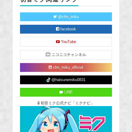
@cfm_miku
facebook
YouTube
ニコニコチャンネル
cfm_miku_official
@hatsunemiku0831
LINE
初音ミク公式ナビ「ミクナビ」