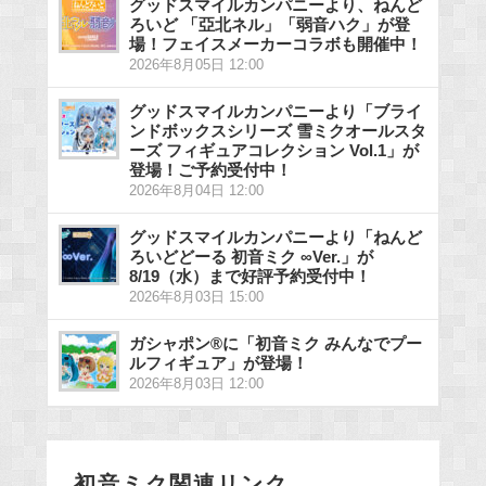
グッドスマイルカンパニーより、ねんど
ろいど 「亞北ネル」「弱音ハク」が登
場！フェイスメーカーコラボも開催中！
2026年8月05日 12:00
グッドスマイルカンパニーより「ブライ
ンドボックスシリーズ 雪ミクオールスタ
ーズ フィギュアコレクション Vol.1」が
登場！ご予約受付中！
2026年8月04日 12:00
グッドスマイルカンパニーより「ねんど
ろいどどーる 初音ミク ∞Ver.」が
8/19（水）まで好評予約受付中！
2026年8月03日 15:00
ガシャポン®に「初音ミク みんなでプー
ルフィギュア」が登場！
2026年8月03日 12:00
初音ミク関連リンク