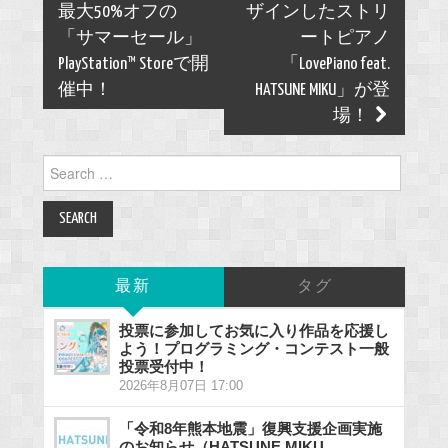
navigation
最大50%オフの
ザインしたストリ
「サマーセール」
ートピアノ
PlayStation™ Storeで開
「LovePiano feat.
催中！
HATSUNE MIKU」が登
場！
Search
for:
最新
タグ
投票に参加してお気に入り作品を応援し
よう！プログラミング・コンテスト一般
投票受付中！
2026年8月07日 17:00
「令和8年熊本地震」復興支援企画実施
のお知らせ（HATSUNE MIKU