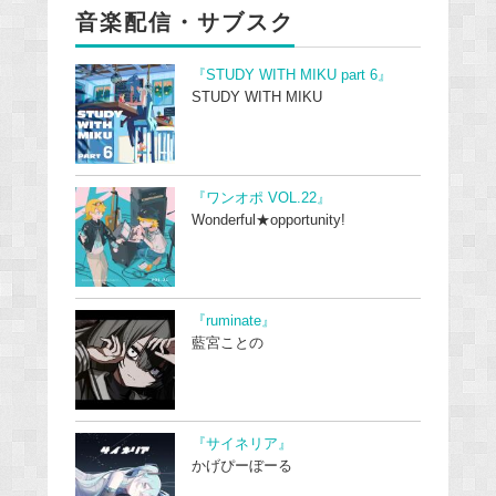
音楽配信・サブスク
『STUDY WITH MIKU part 6』
STUDY WITH MIKU
『ワンオポ VOL.22』
Wonderful★opportunity!
『ruminate』
藍宮ことの
『サイネリア』
かげぴーぼーる