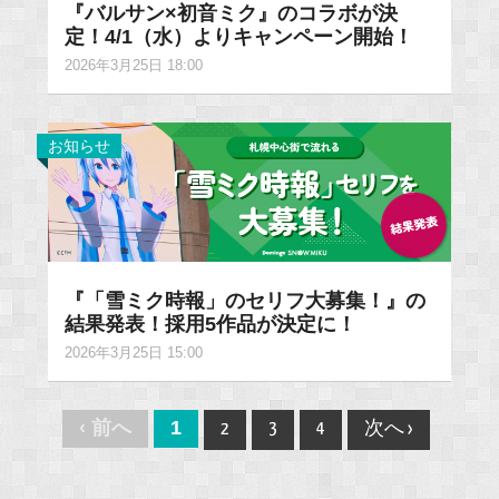
『バルサン×初音ミク』のコラボが決
定！4/1（水）よりキャンペーン開始！
2026年3月25日 18:00
お知らせ
『「雪ミク時報」のセリフ大募集！』の
結果発表！採用5作品が決定に！
2026年3月25日 15:00
Post
‹ 前へ
1
2
3
4
次へ ›
navigation