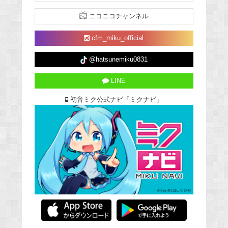
ニコニコチャンネル
cfm_miku_official
@hatsunemiku0831
LINE
初音ミク公式ナビ「ミクナビ」