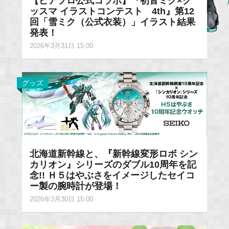
【ピアプロ公式コラボ】『初音ミク×グ
ッスマ イラストコンテスト 4th』第12
回「雪ミク（公式衣装）」イラスト結果
発表！
2026年3月31日 15:00
グッズ
北海道新幹線と、『新幹線変形ロボ シン
カリオン』シリーズのダブル10周年を記
念!! Ｈ５はやぶさをイメージしたセイコ
ー製の腕時計が登場！
2026年3月30日 15:00