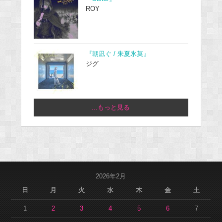
ROY
『朝凪ぐ / 朱夏氷菓』
ジグ
...もっと見る
2026年2月
日
月
火
水
木
金
土
1
2
3
4
5
6
7