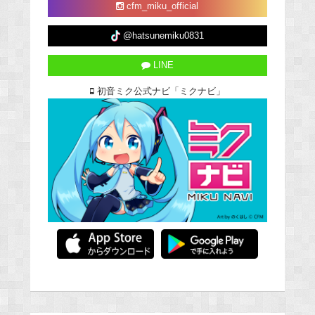
cfm_miku_official
@hatsunemiku0831
LINE
初音ミク公式ナビ「ミクナビ」