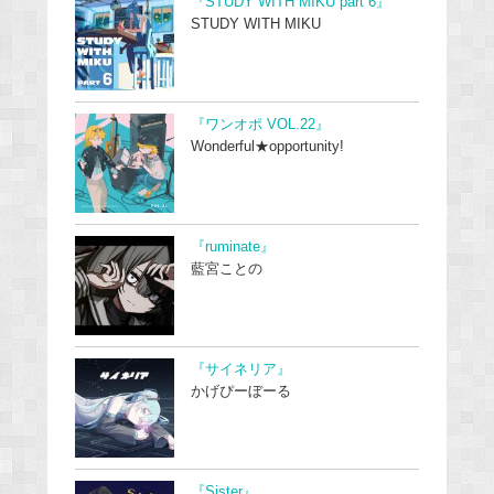
『STUDY WITH MIKU part 6』
STUDY WITH MIKU
『ワンオポ VOL.22』
Wonderful★opportunity!
『ruminate』
藍宮ことの
『サイネリア』
かげぴーぼーる
『Sister』