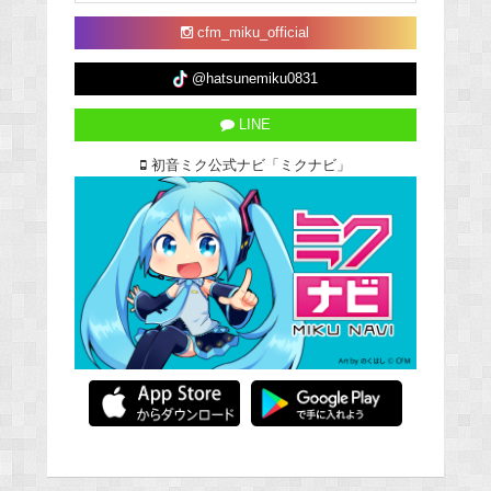
cfm_miku_official
@hatsunemiku0831
LINE
初音ミク公式ナビ「ミクナビ」