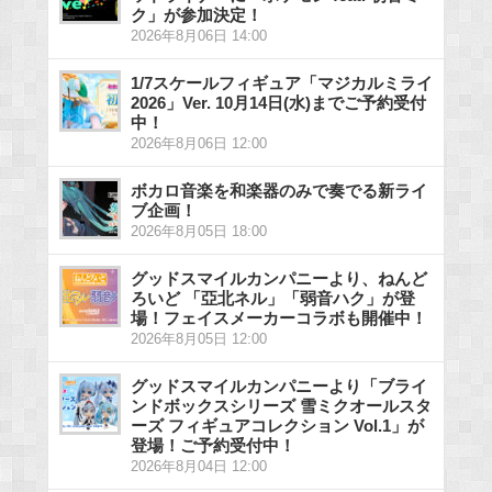
ク」が参加決定！
2026年8月06日 14:00
1/7スケールフィギュア「マジカルミライ
2026」Ver. 10月14日(水)までご予約受付
中！
2026年8月06日 12:00
ボカロ音楽を和楽器のみで奏でる新ライ
ブ企画！
2026年8月05日 18:00
グッドスマイルカンパニーより、ねんど
ろいど 「亞北ネル」「弱音ハク」が登
場！フェイスメーカーコラボも開催中！
2026年8月05日 12:00
グッドスマイルカンパニーより「ブライ
ンドボックスシリーズ 雪ミクオールスタ
ーズ フィギュアコレクション Vol.1」が
登場！ご予約受付中！
2026年8月04日 12:00