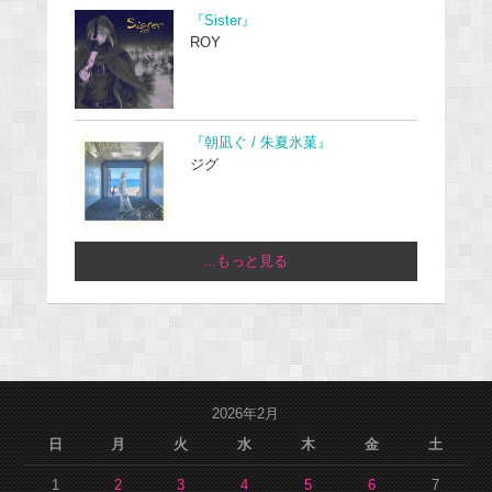
『Sister』
ROY
『朝凪ぐ / 朱夏氷菓』
ジグ
...もっと見る
2026年2月
日
月
火
水
木
金
土
1
2
3
4
5
6
7