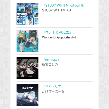
『STUDY WITH MIKU part 6』
STUDY WITH MIKU
『ワンオポ VOL.22』
Wonderful★opportunity!
『ruminate』
藍宮ことの
『サイネリア』
かげぴーぼーる