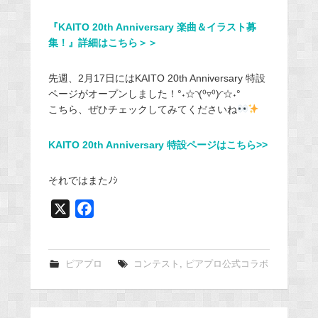
『KAITO 20th Anniversary 楽曲＆イラスト募
集！』詳細はこちら＞＞
先週、2月17日にはKAITO 20th Anniversary 特設
ページがオープンしました！°˖☆◝(⁰▿⁰)◜☆˖°
こちら、ぜひチェックしてみてくださいね
KAITO 20th Anniversary 特設ページはこちら>>
それではまたﾉｼ
X
F
a
c
e
ピアプロ
コンテスト
,
ピアプロ公式コラボ
b
o