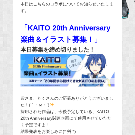
本日はこちらのコラボについてお知らせいたしま
e
す。
b
o
「KAITO 20th Anniversary
o
k
楽曲＆イラスト募集！」
本日募集を締め切りました！
皆さま、たくさんのご応募ありがとうございまし
た！(｀・ω・´)
採用された作品は、今後予定している、KAITO
20th Anniversary関連企画にて使用させていただ
く予定ですよ！
結果発表をお楽しみに(*´艸`*)