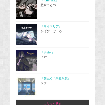
『ruminate』
藍宮ことの
『サイネリア』
かげぴーぼーる
『Sister』
ROY
『朝凪ぐ / 朱夏氷菓』
ジグ
...もっと見る