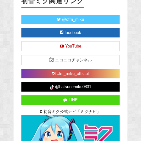
初音ミク関連リンク
@cfm_miku
facebook
YouTube
ニコニコチャンネル
cfm_miku_official
@hatsunemiku0831
LINE
初音ミク公式ナビ「ミクナビ」