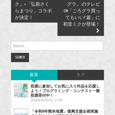
navigation
ク」×「弘前さく
グラ」 のテレビ
らまつり」コラボ
CM「ごろグラ買っ
が決定！
てもいい? 篇」に
初音ミクが登場！
Search
for:
最新
タグ
投票に参加してお気に入り作品を応援し
よう！プログラミング・コンテスト一般
投票受付中！
2026年8月07日 17:00
「令和8年熊本地震」復興支援企画実施