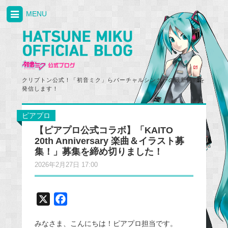
MENU
クリプトン公式！「初音ミク」らバーチャルシンガーの最新情報を
発信します！
ピアプロ
【ピアプロ公式コラボ】「KAITO
20th Anniversary 楽曲＆イラスト募
集！」募集を締め切りました！
2026年2月27日 17:00
X
F
a
みなさま、こんにちは！ピアプロ担当です。
c