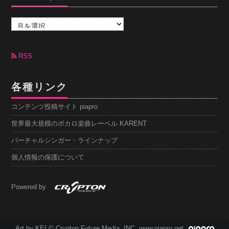
ア
ー
カ
イ
ブ
RSS
各種リンク
コンテンツ投稿サイト piapro
世界最大規模のボカロ楽曲レーベル KARENT
バーチャルシンガー・ラインナップ
個人情報の保護について
Powered by
Art by KEI © Crypton Future Media, INC. www.piapro.net