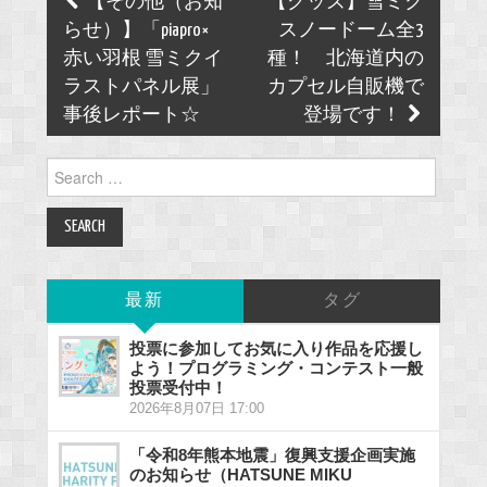
【その他（お知
【グッズ】雪ミク
navigation
らせ）】「piapro×
スノードーム全3
赤い羽根 雪ミクイ
種！ 北海道内の
ラストパネル展」
カプセル自販機で
事後レポート☆
登場です！
Search
for:
最新
タグ
投票に参加してお気に入り作品を応援し
よう！プログラミング・コンテスト一般
投票受付中！
2026年8月07日 17:00
「令和8年熊本地震」復興支援企画実施
のお知らせ（HATSUNE MIKU