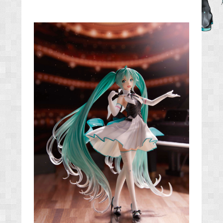
b
o
o
k