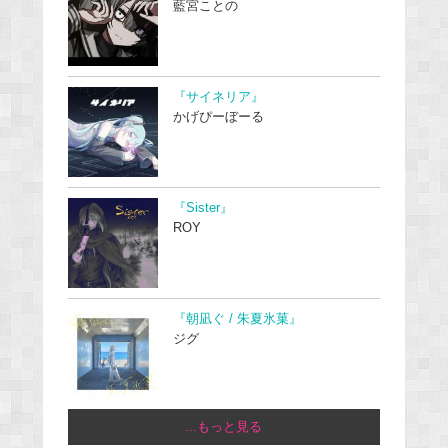
藍宮ことの
『サイネリア』
かげぴーぼーる
『Sister』
ROY
『朝凪ぐ / 朱夏氷菓』
ジグ
...もっと見る