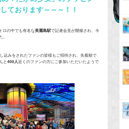
行しております～～～！！
メトロの中でも有名な
美麗島駅
で記者会見が開催され、今
た。
参加申し込みをされたファンの皆様もご招待され、先着順で
んと
400人
近くのファンの方にご参加いただいたようで