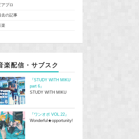
ピアプロ
過去の記事
音楽
音楽配信・サブスク
『STUDY WITH MIKU
part 6』
STUDY WITH MIKU
『ワンオポ VOL.22』
Wonderful★opportunity!