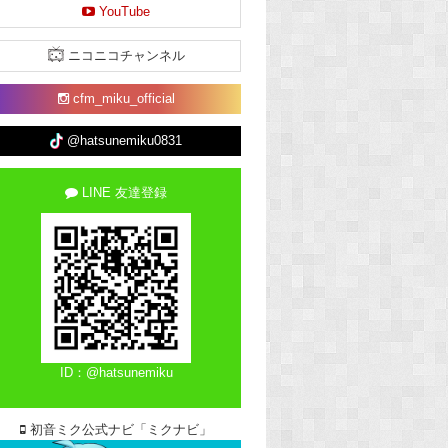
YouTube
ニコニコチャンネル
cfm_miku_official
@hatsunemiku0831
LINE 友達登録
ID：@hatsunemiku
初音ミク公式ナビ「ミクナビ」