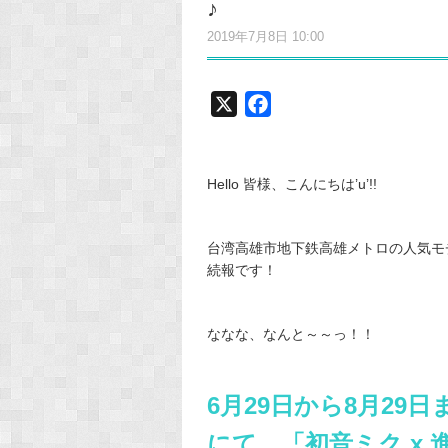
♪
2019年7月8日 10:00
X
F
a
c
e
Hello 皆様、こんにちは’u’!!
b
o
台湾高雄市地下鉄高雄メトロの人気モ
o
続報です！
k
ななな、なんと～～っ！！
6月29日から8月29
にて、「初音ミク x