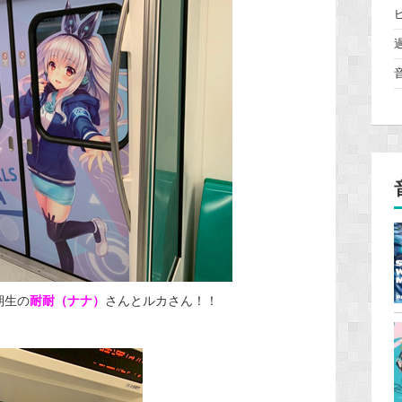
期生の
耐耐（ナナ）
さんとルカさん！！