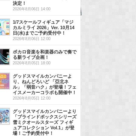
決定！
2026年8月06日 14:00
1/7スケールフィギュア「マジ
カルミライ 2026」Ver. 10月14
日(水)までご予約受付中！
2026年8月06日 12:00
ボカロ音楽を和楽器のみで奏で
る新ライブ企画！
2026年8月05日 18:00
グッドスマイルカンパニーよ
り、ねんどろいど 「亞北ネ
ル」「弱音ハク」が登場！フェ
イスメーカーコラボも開催中！
2026年8月05日 12:00
グッドスマイルカンパニーより
「ブラインドボックスシリーズ
雪ミクオールスターズ フィギ
ュアコレクション Vol.1」が登
場！ご予約受付中！