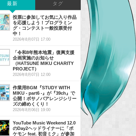
最新
タグ
投票に参加してお気に入り作品
を応援しよう！プログラミン
グ・コンテスト一般投票受付
中！
2026年8月07日 17:00
「令和8年熊本地震」復興支援
企画実施のお知らせ
（HATSUNE MIKU CHARITY
PROJECT）
2026年8月07日 12:00
作業用BGM『STUDY WITH
MIKU - part6 -』が『39ch』で
公開！ボサノバアレンジシリー
ズの締めくくり！
2026年8月06日 19:00
YouTube Music Weekend 12.0
のDay2ヘッドライナーに「ポ
ケモン feat. 初音ミク」が参加