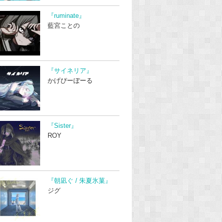
『ruminate』
藍宮ことの
『サイネリア』
かげぴーぼーる
『Sister』
ROY
『朝凪ぐ / 朱夏氷菓』
ジグ