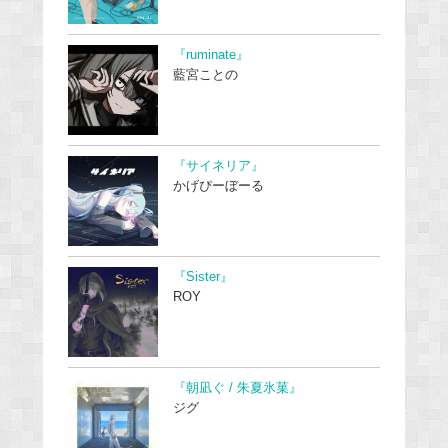
『ruminate』
藍宮ことの
『サイネリア』
かげぴーぼーる
『Sister』
ROY
『朝凪ぐ / 朱夏氷菓』
ジグ