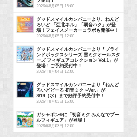
ブ企画！
2026年8月05日 18:00
グッドスマイルカンパニーより、ねんど
ろいど 「亞北ネル」「弱音ハク」が登
場！フェイスメーカーコラボも開催中！
2026年8月05日 12:00
グッドスマイルカンパニーより「ブライ
ンドボックスシリーズ 雪ミクオールスタ
ーズ フィギュアコレクション Vol.1」が
登場！ご予約受付中！
2026年8月04日 12:00
グッドスマイルカンパニーより「ねんど
ろいどどーる 初音ミク ∞Ver.」が
8/19（水）まで好評予約受付中！
2026年8月03日 15:00
ガシャポン®に「初音ミク みんなでプー
ルフィギュア」が登場！
2026年8月03日 12:00