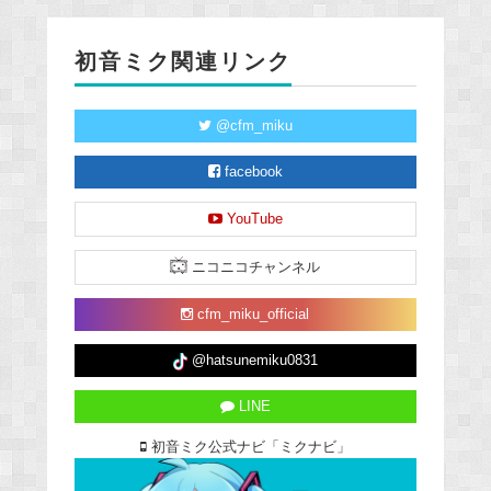
初音ミク関連リンク
@cfm_miku
facebook
YouTube
ニコニコチャンネル
cfm_miku_official
@hatsunemiku0831
LINE
初音ミク公式ナビ「ミクナビ」