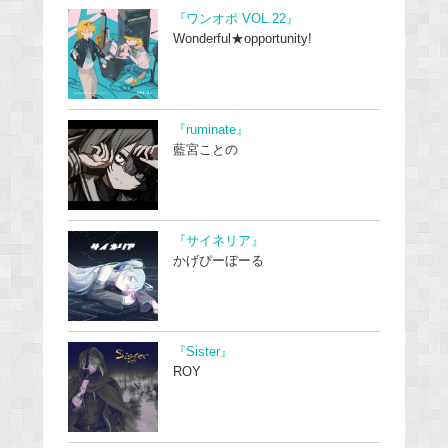
『ワンオポ VOL.22』
Wonderful★opportunity!
『ruminate』
藍宮ことの
『サイネリア』
かげぴーぼーる
『Sister』
ROY