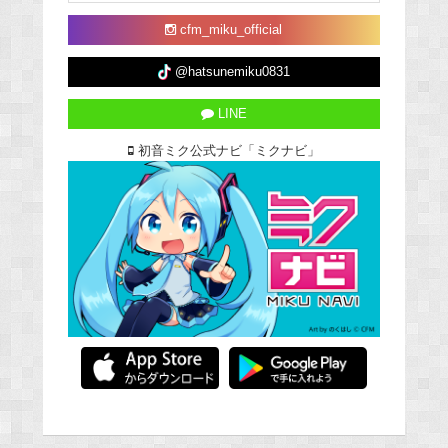
cfm_miku_official
@hatsunemiku0831
LINE
初音ミク公式ナビ「ミクナビ」