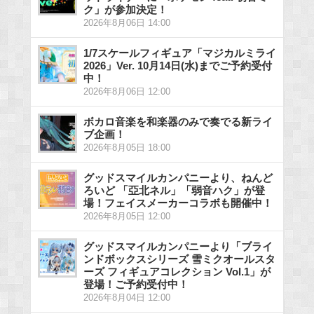
ク」が参加決定！
2026年8月06日 14:00
1/7スケールフィギュア「マジカルミライ
2026」Ver. 10月14日(水)までご予約受付
中！
2026年8月06日 12:00
ボカロ音楽を和楽器のみで奏でる新ライ
ブ企画！
2026年8月05日 18:00
グッドスマイルカンパニーより、ねんど
ろいど 「亞北ネル」「弱音ハク」が登
場！フェイスメーカーコラボも開催中！
2026年8月05日 12:00
グッドスマイルカンパニーより「ブライ
ンドボックスシリーズ 雪ミクオールスタ
ーズ フィギュアコレクション Vol.1」が
登場！ご予約受付中！
2026年8月04日 12:00