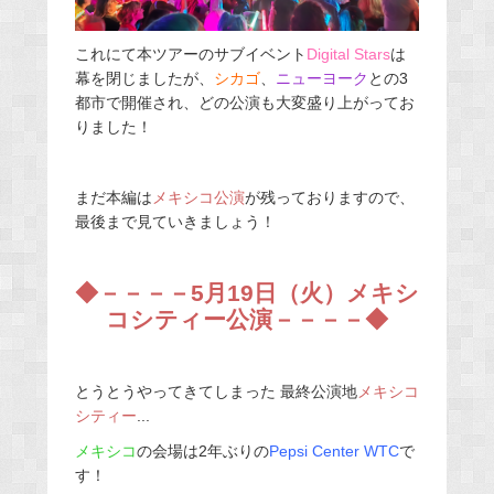
これにて本ツアーのサブイベント
Digital Stars
は
幕を閉じましたが、
シカゴ
、
ニューヨーク
との3
都市で開催され、どの公演も大変盛り上がってお
りました！
まだ本編は
メキシコ公演
が残っておりますので、
最後まで見ていきましょう！
◆－－－－5月19日（火）メキシ
コシティー公演－－－－◆
とうとうやってきてしまった
最終公演地
メキシコ
シティー
...
メキシコ
の会場は2年ぶりの
Pepsi Center WTC
で
す！