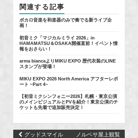
k
関連する記事
ボカロ音楽を和楽器のみで奏でる新ライブ企
画！
初音ミク「マジカルミライ 2026」in
HAMAMATSU＆OSAKA開催直前！イベント情
報をおさらい！
arma biancaよりMIKU EXPO 歴代衣装のLINE
スタンプが登場！
MIKU EXPO 2026 North America アフターレポ
ート ~Part 4~
【初音ミクシンフォニー2026】札幌・東京公演
のメインビジュアルとPVを紹介！東京公演のチ
ケットも先着で追加販売決定！
Post
グッドスマイル
ノルベサ屋上観覧