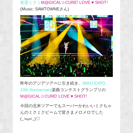
初音ミク
：
M@GICAL☆CURE! LOVE ♥ SHOT!
(Music: SAWTOWNEさん)
昨年のアジアツアーに引き続き、
MIKU EXPO
10th Anniversary
楽曲コンテストグランプリの
M@GICAL☆CURE! LOVE ♥ SHOT!
今回の北米ツアーでもスーパーかわいいミクちゃ
んのミクミクビームで皆さまメロメロでした
(,,>ω<,,)♡