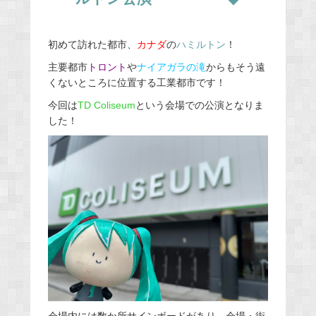
初めて訪れた都市、
カナダ
の
ハミルトン
！
主要都市
トロント
や
ナイアガラの滝
からもそう遠
くないところに位置する工業都市です！
今回は
TD Coliseum
という会場での公演となりま
した！