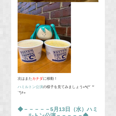
次はまた
カナダ
に移動！
ハミルトン公演
の様子を見てみましょう«٩(*´ ꒳
`*)۶»
◆－－－－－5月13日（水）ハミ
ルトン公演－－－－－◆