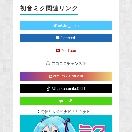
初音ミク関連リンク
@cfm_miku
facebook
YouTube
ニコニコチャンネル
cfm_miku_official
@hatsunemiku0831
LINE
初音ミク公式ナビ「ミクナビ」