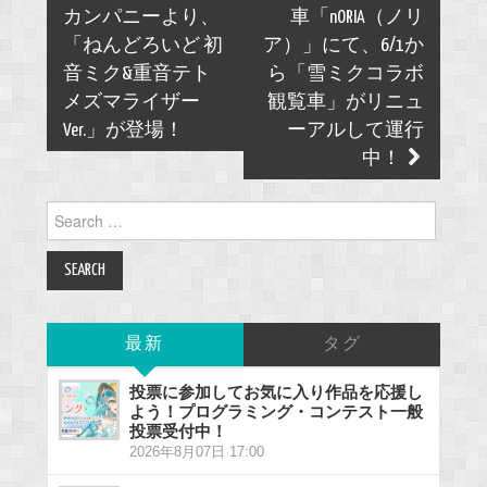
navigation
カンパニーより、
車「nORIA（ノリ
「ねんどろいど 初
ア）」にて、6/1か
音ミク&重音テト
ら「雪ミクコラボ
メズマライザー
観覧車」がリニュ
Ver.」が登場！
ーアルして運行
中！
Search
for:
最新
タグ
投票に参加してお気に入り作品を応援し
よう！プログラミング・コンテスト一般
投票受付中！
2026年8月07日 17:00