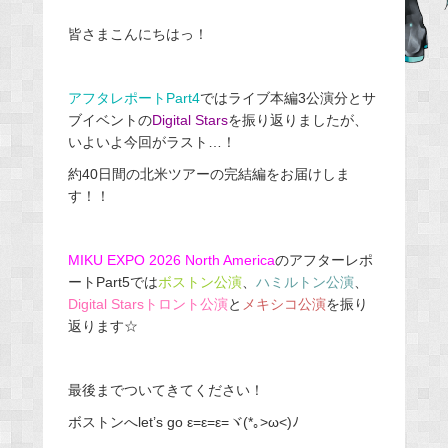
b
皆さまこんにちはっ！
o
o
アフタレポートPart4
ではライブ本編3公演分とサ
k
ブイベントの
Digital Stars
を振り返りましたが、
いよいよ今回がラスト…！
約40日間の北米ツアーの完結編をお届けしま
す！！
MIKU EXPO 2026 North America
のアフターレポ
ートPart5では
ボストン公演
、
ハミルトン公演
、
Digital Starsトロント公演
と
メキシコ公演
を振り
返ります☆
最後までついてきてください！
ボストンへlet’s go ε=ε=ε=ヾ(*｡>ω<)ﾉ