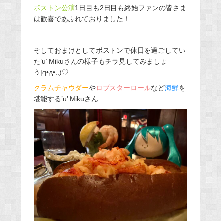
ボストン公演
1日目も2日目も終始ファンの皆さま
は歓喜であふれておりました！
そしておまけとしてボストンで休日を過ごしてい
た’u’ Mikuさんの様子もチラ見してみましょ
う|q•д•,,)♡
クラムチャウダー
や
ロブスターロール
など
海鮮
を
堪能する’u’ Mikuさん...