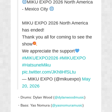
MIKU EXPO 2026 North America
- Mexico City
MIKU EXPO 2026 North America
has ended!
Thank you all for coming to see the
show
We appreciate the support
#MIKUEXPO2026
#MIKUEXPO
#HatsuneMiku
pic.twitter.com/JKh8HfSLtu
— MIKU EXPO (@mikuexpo)
May
20, 2026
・Drums: Dylan Wood (
@dylanwoodmusic
)
・Bass: Yas Nomura (
@yasnomuramusic
)