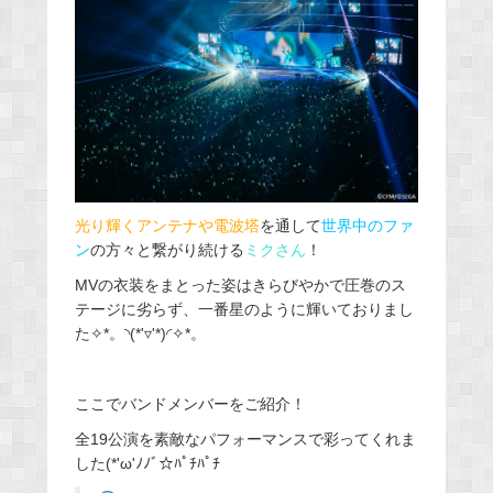
光り輝くアンテナや電波塔
を通して
世界中のファ
ン
の方々と繋がり続ける
ミクさん
！
MVの衣装をまとった姿はきらびやかで圧巻のス
テージに劣らず、一番星のように輝いておりまし
た✧*。◝(*'▿'*)◜✧*。
ここでバンドメンバーをご紹介！
全19公演を素敵なパフォーマンスで彩ってくれま
した(*'ω'ﾉﾉﾞ☆ﾊﾟﾁﾊﾟﾁ