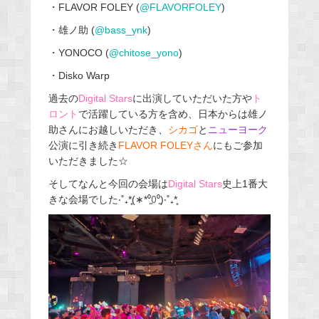
・FLAVOR FOLEY (
@FLAVORFOLEY
)
・雄ノ助 (
@bass_ynk
)
・YONOCO (
@chitose_yono
)
・Disko Warp
過去の
Digital Stars
に出演していただいた方や
ト
ロント
で活躍している方を含め、日本からは雄ノ
助さんにお越しいただき、
シカゴ
と
ニューヨーク
公演に引き続き
FLAVOR FOLEYさん
にもご参加
いただきました☆
そしてなんと今回の会場は
Digital Stars
史上1番大
きな会場でした‧˚₊*̥(∗︎*⁰͈꒨⁰͈)‧˚₊*̥