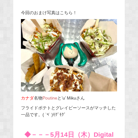
今回のおまけ写真はこちら！
カナダ
名物
Poutine
と’u’ Mikuさん
フライドポテトとグレイビーソースがマッチした
一品です。( ˙༥˙ )ﾓｸﾞﾓｸﾞ
◆－－－5月14日（木）Digital