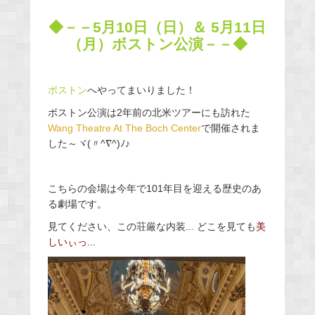
◆－－5月10日（日）＆ 5月11日
（月）ボストン公演－－◆
ボストン
へやってまいりました！
ボストン公演は2年前の北米ツアーにも訪れた
Wang Theatre At The Boch Center
で開催されま
した～ヾ(〃^∇^)ﾉ♪
こちらの会場は今年で101年目を迎える歴史のあ
る劇場です。
見てください、この荘厳な内装... どこを見ても
美
しいぃっ...