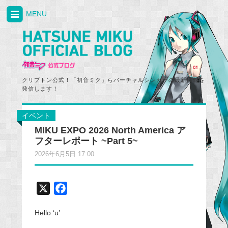
MENU
クリプトン公式！「初音ミク」らバーチャルシンガーの最新情報を
発信します！
イベント
MIKU EXPO 2026 North America ア
フターレポート ~Part 5~
2026年6月5日 17:00
X
F
a
Hello ‘u’
c
e