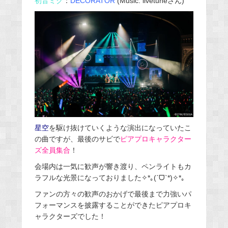
初音ミク
：
DECORATOR
(Music: livetuneさん)
星空
を駆け抜けていくような演出になっていたこ
の曲ですが、最後のサビで
ピアプロキャラクター
ズ全員集合
！
会場内は一気に歓声が響き渡り、ペンライトもカ
ラフルな光景になっておりました✧*｡(ˊᗜˋ*)✧*｡
ファンの方々の歓声のおかげで最後まで力強いパ
フォーマンスを披露することができたピアプロキ
ャラクターズでした！