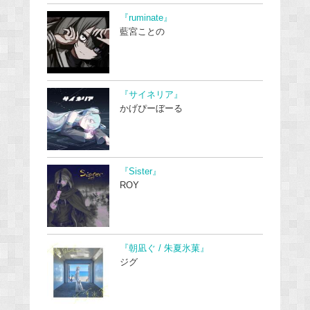
『ruminate』
藍宮ことの
『サイネリア』
かげぴーぼーる
『Sister』
ROY
『朝凪ぐ / 朱夏氷菓』
ジグ