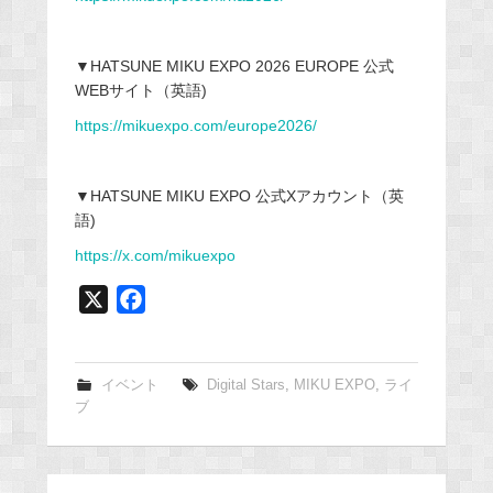
▼HATSUNE MIKU EXPO 2026 EUROPE 公式
WEBサイト（英語)
https://mikuexpo.com/europe2026/
▼HATSUNE MIKU EXPO 公式Xアカウント（英
語)
https://x.com/mikuexpo
X
F
a
c
e
イベント
Digital Stars
,
MIKU EXPO
,
ライ
ブ
b
o
o