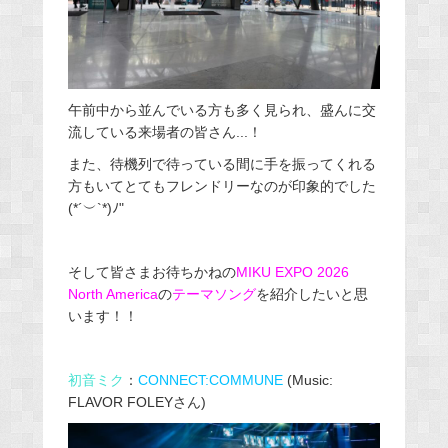
午前中から並んでいる方も多く見られ、盛んに交
流している来場者の皆さん...！
また、待機列で待っている間に手を振ってくれる
方もいてとてもフレンドリーなのが印象的でした
(*´︶`*)ﾉ"
そして皆さまお待ちかねの
MIKU EXPO 2026
North America
の
テーマソング
を紹介したいと思
います！！
初音ミク
：
CONNECT:COMMUNE
(Music:
FLAVOR FOLEYさん)