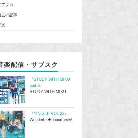
ピアプロ
過去の記事
音楽
音楽配信・サブスク
『STUDY WITH MIKU
part 6』
STUDY WITH MIKU
『ワンオポ VOL.22』
Wonderful★opportunity!