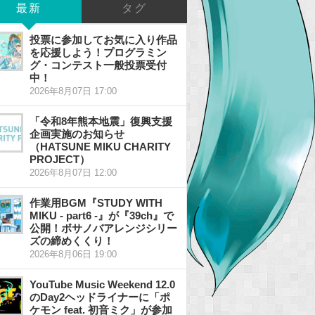
最新
タグ
投票に参加してお気に入り作品
を応援しよう！プログラミン
グ・コンテスト一般投票受付
中！
2026年8月07日 17:00
「令和8年熊本地震」復興支援
企画実施のお知らせ
（HATSUNE MIKU CHARITY
PROJECT）
2026年8月07日 12:00
作業用BGM『STUDY WITH
MIKU - part6 -』が『39ch』で
公開！ボサノバアレンジシリー
ズの締めくくり！
2026年8月06日 19:00
YouTube Music Weekend 12.0
のDay2ヘッドライナーに「ポ
ケモン feat. 初音ミク」が参加