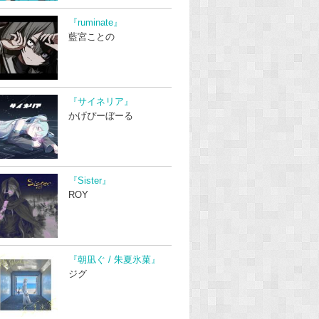
『ruminate』
藍宮ことの
『サイネリア』
かげぴーぼーる
『Sister』
ROY
『朝凪ぐ / 朱夏氷菓』
ジグ