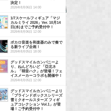
決定！
2026年8月06日 14:00
1/7スケールフィギュア「マジ
カルミライ 2026」Ver. 10月14
日(水)までご予約受付中！
2026年8月06日 12:00
ボカロ音楽を和楽器のみで奏で
る新ライブ企画！
2026年8月05日 18:00
グッドスマイルカンパニーよ
り、ねんどろいど 「亞北ネ
ル」「弱音ハク」が登場！フェ
イスメーカーコラボも開催中！
2026年8月05日 12:00
グッドスマイルカンパニーより
「ブラインドボックスシリーズ
雪ミクオールスターズ フィギ
ュアコレクション Vol.1」が登
場！ご予約受付中！