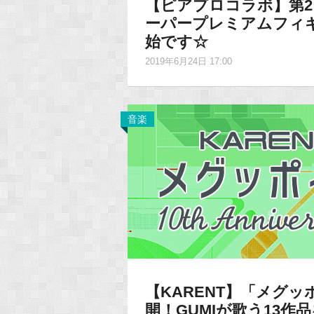
【ピアプロコラボ】第
ーパープレミアムフィ
始です☆
2019年6月24日 17:00
音楽
【KARENT】「メグッポイド
開！GUMIが歌う13作