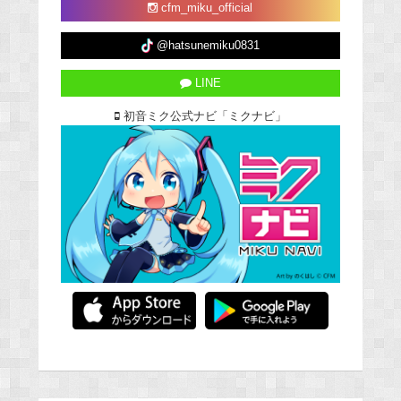
cfm_miku_official
@hatsunemiku0831
LINE
初音ミク公式ナビ「ミクナビ」