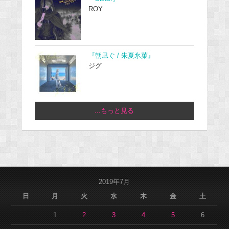
ROY
『朝凪ぐ / 朱夏氷菓』
ジグ
...もっと見る
2019年7月
日
月
火
水
木
金
土
1
2
3
4
5
6