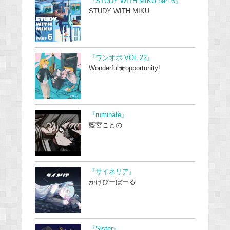
『STUDY WITH MIKU part 6』
STUDY WITH MIKU
『ワンオポ VOL.22』
Wonderful★opportunity!
『ruminate』
藍宮ことの
『サイネリア』
かげぴーぼーる
『Sister』