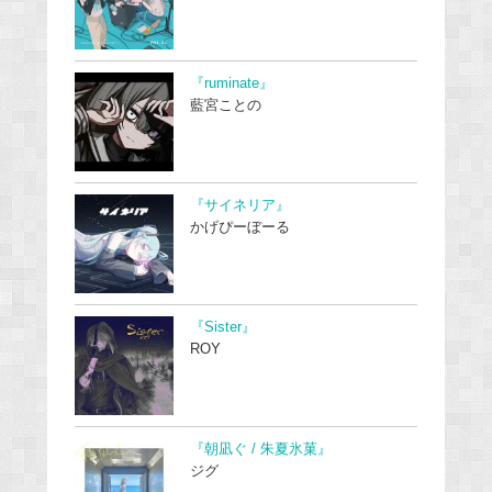
『ruminate』
藍宮ことの
『サイネリア』
かげぴーぼーる
『Sister』
ROY
『朝凪ぐ / 朱夏氷菓』
ジグ