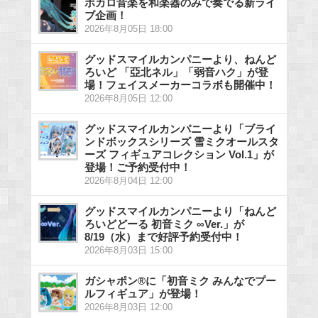
ボカロ音楽を和楽器のみで奏でる新ライ
ブ企画！
2026年8月05日 18:00
グッドスマイルカンパニーより、ねんど
ろいど 「亞北ネル」「弱音ハク」が登
場！フェイスメーカーコラボも開催中！
2026年8月05日 12:00
グッドスマイルカンパニーより「ブライ
ンドボックスシリーズ 雪ミクオールスタ
ーズ フィギュアコレクション Vol.1」が
登場！ご予約受付中！
2026年8月04日 12:00
グッドスマイルカンパニーより「ねんど
ろいどどーる 初音ミク ∞Ver.」が
8/19（水）まで好評予約受付中！
2026年8月03日 15:00
ガシャポン®に「初音ミク みんなでプー
ルフィギュア」が登場！
2026年8月03日 12:00