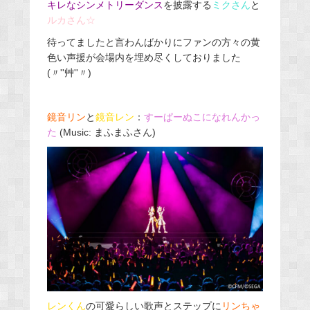
キレなシンメトリーダンス
を披露する
ミクさん
と
ルカさん☆
待ってましたと言わんばかりにファンの方々の黄
色い声援が会場内を埋め尽くしておりました
(〃''艸''〃)
鏡音リン
と
鏡音レン
：
すーぱーぬこになれんかっ
た
(Music: まふまふさん)
レンくん
の可愛らしい歌声とステップに
リンちゃ