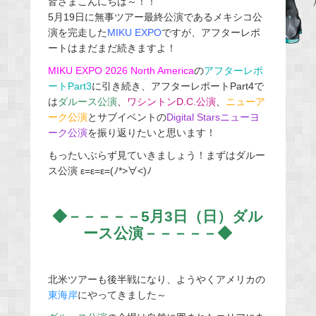
皆さまこんにちは～！！
5月19日に無事ツアー最終公演であるメキシコ公
b
演を完走した
MIKU EXPO
ですが
、アフターレポ
o
ートはまだまだ続きますよ！
o
MIKU EXPO 2026 North America
の
アフターレポ
k
ートPart3
に引き続き、アフターレポートPart4で
は
ダルース公演
、
ワシントンD.C.公演
、
ニューア
ーク公演
とサブイベントの
Digital Starsニューヨ
ーク公演
を振り返りたいと思います！
もったいぶらず見ていきましょう！まずはダルー
ス公演 ε=ε=ε=(ﾉ*>∀<)ﾉ
◆－－－－－5月3日（日）ダル
ース公演－－－－－◆
北米ツアーも後半戦になり、ようやくアメリカの
東海岸
にやってきました～