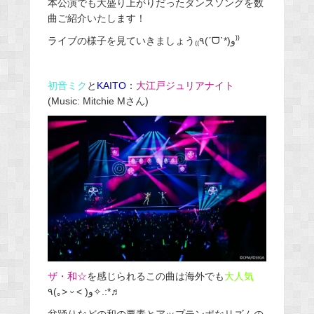
本公演でも大盛り上がりだったダンスソングを数
曲ご紹介いたします！
ライブの様子を見ていきましょう₍₍٩(ˊᗜˋ*)و⁾⁾
初音ミク
と
KAITO
：
大江戸ジュリアナイト
(Music: Mitchie Mさん)
ザ・和☆
を感じられるこの曲は海外でも
大人気
٩(｡˃ ᵕ ˂ )و✧.:*♬