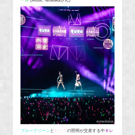
ール
(Music: wowakaさん)
ブルーグリーン
と
ピンク
の照明が交差する中
キレ