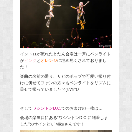
イントロが流れたとたん会場は一斉にペンライト
が
ピンク
と
オレンジ
に埋め尽くされておりまし
た！
楽曲の名前の通り、サビのポップで可愛い振り付
けに併せてファンの方々もペンライトをリズムに
乗せて振っていましたヾ(≧∀≦*)ﾉ
そして
ワシントンD.C.
でのおまけの一枚は…
会場の楽屋口にある”ワシントンD.C.に到着しま
した”のサインと’u’ Mikuさんです！