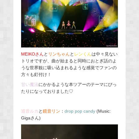
MEIKOさん
と
リンちゃん
と
レンくん
は中々見ない
トリオですが、曲が始まると同時におとぎ話のよ
うな世界観に吸い込まれるような感覚でファンの
方々も釘付け！
甘い魔法
にかかるような本ツアーのテーマにぴっ
たりになっておりました♡
巡音ルカ
と
鏡音リン
：
drop pop candy
(Music:
Gigaさん)