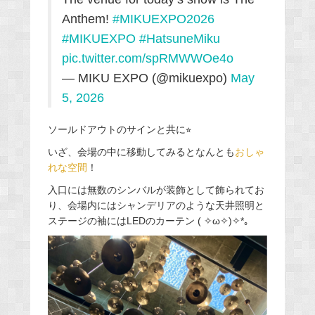
Anthem!
#MIKUEXPO2026
#MIKUEXPO
#HatsuneMiku
pic.twitter.com/spRMWWOe4o
— MIKU EXPO (@mikuexpo)
May
5, 2026
ソールドアウトのサインと共に⭐︎
いざ、会場の中に移動してみるとなんとも
おしゃ
れな空間
！
入口には無数のシンバルが装飾として飾られてお
り、会場内にはシャンデリアのような天井照明と
ステージの袖にはLEDのカーテン ( ✧ω✧)✧*｡