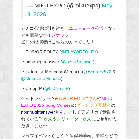
— MIKU EXPO (@mikuexpo)
May
8, 2026
シカゴ公演に引き続き、
ニューヨーク公演
もなん
とも豪華な
ラインナップ
！
当日の出演者はこちらの方々でした！
・FLAVOR FOLEY (
@FLAVORFOLEY
)
・nostraightanswer (
@nostr8answer
)
・isidore. & MonochroMenace (
@Bedrock573
&
@MonochroMenace
)
・Creep-P (
@ItsCreepP
)
ヘッドライナーの
FLAVOR FOLEYさん
や
MIKU
EXPO 2026 Song Contest
の
グランプリ受賞者
の
nostraightanswerさん
、そしてアメリカで活躍さ
れている
DJさんやクリエイターさん
にご参加いた
だきました☆
クラブイベントらしくDJや楽器演奏、歌唱などで