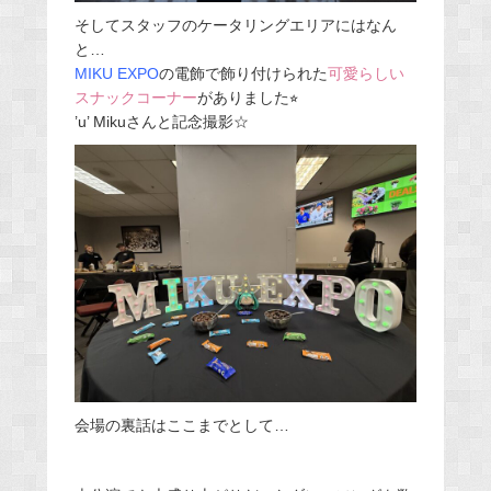
そしてスタッフのケータリングエリアにはなん
と…
MIKU EXPO
の電飾で飾り付けられた
可愛らしい
スナックコーナー
がありました⭐︎
’u’ Mikuさんと
記念撮影☆
会場の裏話はここまでとして…