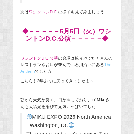
次は
ワシントンD.C.
の様子も見てみましょう！
◆－－－－－5月5日（火）ワシ
ントンD.C.公演－－－－－◆
ワシントンD.C.公演
の会場は観光地でたくさんの
レストランやお店が並んでいる川沿いにある
The
Anthem
でした☆
こちらも2年ぶりに戻ってきましたよ～！
朝から天気が良く、日が照っており、‘u’ Mikuさ
んも太陽光を浴びて元気いっぱいでした！
MIKU EXPO 2026 North America
- Washington, DC
The venue for today’s show is The