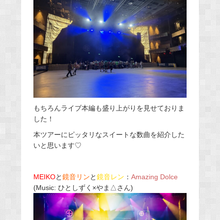
もちろんライブ本編も盛り上がりを見せておりま
した！
本ツアーにピッタリなスイートな数曲を紹介した
いと思います♡
MEIKO
と
鏡音リン
と
鏡音レン
：
Amazing Dolce
(Music: ひとしずく×やま△さん)