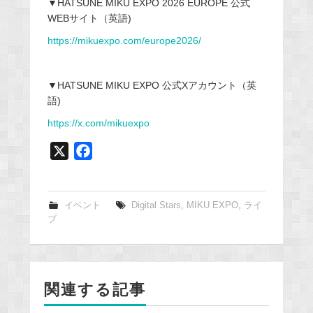
▼HATSUNE MIKU EXPO 2026 EUROPE 公式
WEBサイト（英語)
https://mikuexpo.com/europe2026/
▼HATSUNE MIKU EXPO 公式Xアカウント（英
語)
https://x.com/mikuexpo
X
F
a
c
e
イベント
Digital Stars
,
MIKU EXPO
,
ライ
ブ
b
o
o
k
関連する記事