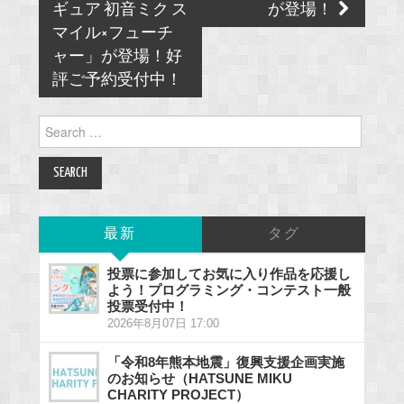
ギュア 初音ミク ス
が登場！
マイル×フューチ
ャー」が登場！好
評ご予約受付中！
Search
for:
最新
タグ
投票に参加してお気に入り作品を応援し
よう！プログラミング・コンテスト一般
投票受付中！
2026年8月07日 17:00
「令和8年熊本地震」復興支援企画実施
のお知らせ（HATSUNE MIKU
CHARITY PROJECT）