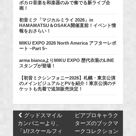
ボカロ音楽を和楽器のみで奏でる新ライブ企
画！
初音ミク「マジカルミライ 2026」in
HAMAMATSU＆OSAKA開催直前！イベント情
報をおさらい！
MIKU EXPO 2026 North America アフターレポ
ート ~Part 5~
arma biancaよりMIKU EXPO 歴代衣装のLINE
スタンプが登場！
【初音ミクシンフォニー2026】札幌・東京公演
のメインビジュアルとPVを紹介！東京公演のチ
ケットも先着で追加販売決定！
Post
グッドスマイル
ピアプロキャラク
navigation
カンパニーより、
ターズのブックマ
「1/7スケールフィ
ークコレクション