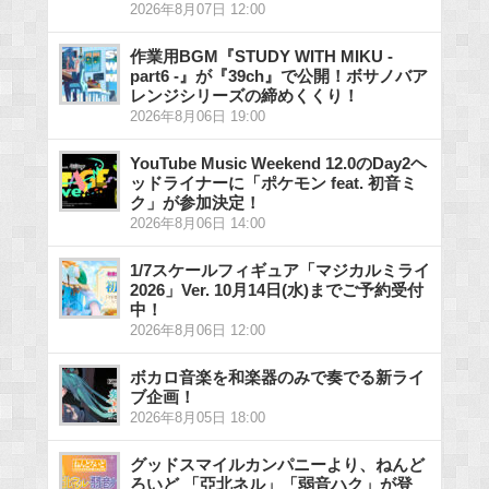
2026年8月07日 12:00
作業用BGM『STUDY WITH MIKU -
part6 -』が『39ch』で公開！ボサノバア
レンジシリーズの締めくくり！
2026年8月06日 19:00
YouTube Music Weekend 12.0のDay2ヘ
ッドライナーに「ポケモン feat. 初音ミ
ク」が参加決定！
2026年8月06日 14:00
1/7スケールフィギュア「マジカルミライ
2026」Ver. 10月14日(水)までご予約受付
中！
2026年8月06日 12:00
ボカロ音楽を和楽器のみで奏でる新ライ
ブ企画！
2026年8月05日 18:00
グッドスマイルカンパニーより、ねんど
ろいど 「亞北ネル」「弱音ハク」が登