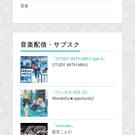
音楽
音楽配信・サブスク
『STUDY WITH MIKU part 6』
STUDY WITH MIKU
『ワンオポ VOL.22』
Wonderful★opportunity!
『ruminate』
藍宮ことの