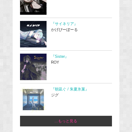
『サイネリア』
かげぴーぼーる
『Sister』
ROY
『朝凪ぐ / 朱夏氷菓』
ジグ
...もっと見る