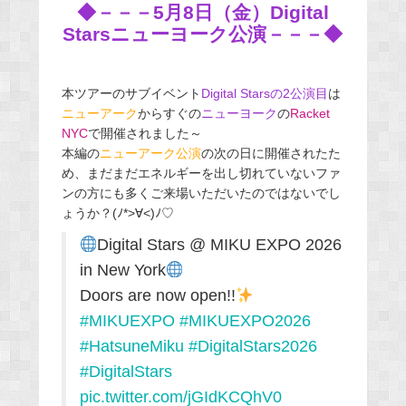
◆－－－5月8日（金）Digital
Starsニューヨーク公演－－－◆
本ツアーのサブイベント
Digital Starsの2公演目
は
ニューアーク
からすぐの
ニューヨーク
の
Racket
NYC
で開催されました～
本編の
ニューアーク公演
の次の日に開催されたた
め、まだまだエネルギーを出し切れていないファ
ンの方にも多くご来場いただいたのではないでし
ょうか？(ﾉ*>∀<)ﾉ♡
Digital Stars @ MIKU EXPO 2026
in New York
Doors are now open!!
#MIKUEXPO
#MIKUEXPO2026
#HatsuneMiku
#DigitalStars2026
#DigitalStars
pic.twitter.com/jGIdKCQhV0