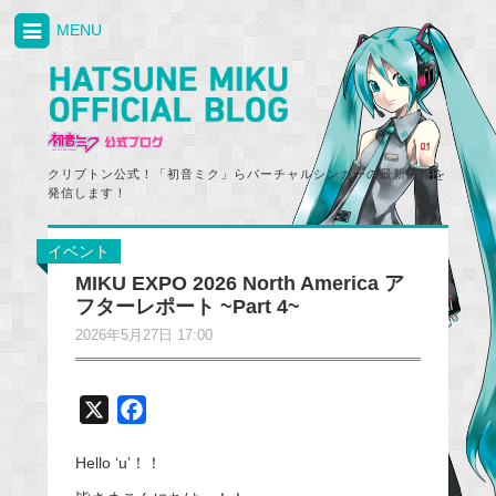
MENU
クリプトン公式！「初音ミク」らバーチャルシンガーの最新情報を
発信します！
イベント
MIKU EXPO 2026 North America ア
フターレポート ~Part 4~
2026年5月27日 17:00
X
F
a
Hello ‘u’！！
c
e