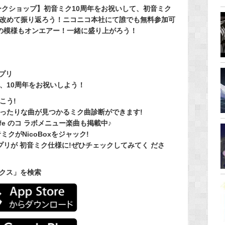
ークショップ】初音ミク
10
周年をお祝いして、初音ミク
改めて振り返ろう！ニコニコ本社にて誰でも無料参
加可
の模様もオンエアー
！一緒に盛り上がろう！
プリ
て、10周年をお祝いしよう！
こう!
ぴったりな曲が見つかる
ミク曲診断
ができます!
cocafe のコ ラボメニュー楽曲も掲載中♪
初音ミクが
NicoBoxをジャック
!
アプリが 初音ミク仕様に!ぜひチェックしてみてく ださ
クス」
を検索