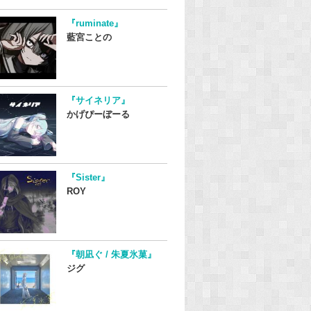
『ruminate』
藍宮ことの
『サイネリア』
かげぴーぼーる
『Sister』
ROY
『朝凪ぐ / 朱夏氷菓』
ジグ