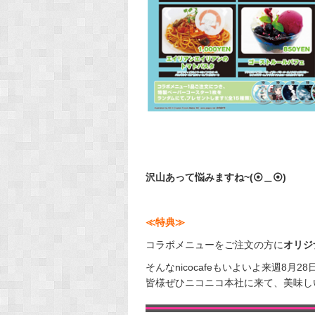
沢山あって悩みますね~(⦿＿⦿)
≪特典≫
コラボメニューをご注文の方に
オリジ
そんなnicocafeもいよいよ来週8月
皆様ぜひニコニコ本社に来て、美味し