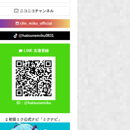
ニコニコチャンネル
cfm_miku_official
@hatsunemiku0831
LINE 友達登録
ID：@hatsunemiku
初音ミク公式ナビ「ミクナビ」