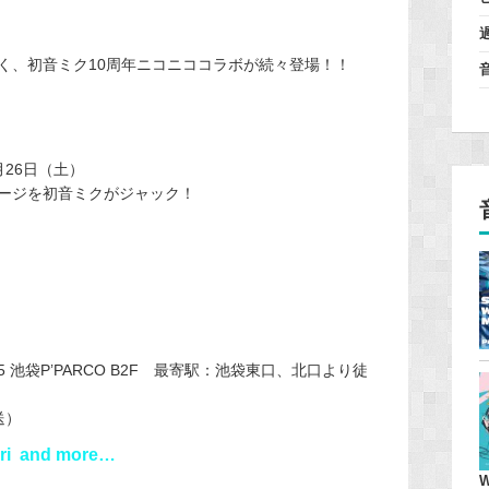
く、初音ミク10周年ニコニココラボが続々登場！！
月26日（土）
ージを初音ミクがジャック！
5 池袋P’PARCO B2F 最寄駅：池袋東口、北口より徒
送）
i and more…
W