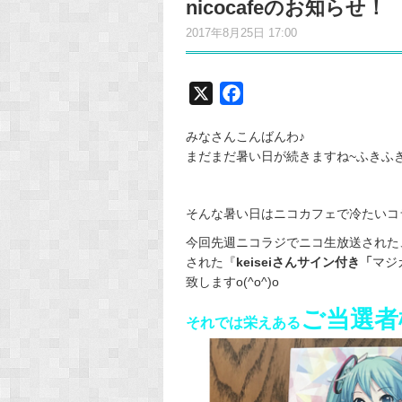
nicocafeのお知らせ！
2017年8月25日 17:00
X
F
a
みなさんこんばんわ♪
c
まだまだ暑い日が続きますね~ふきふき"
e
b
o
そんな暑い日はニコカフェで冷たいコラ
o
今回先週ニコラジでニコ生放送された、
k
された『
keiseiさんサイン付き「
マジ
致しますo(^o^)o
ご当選者
それでは栄えある