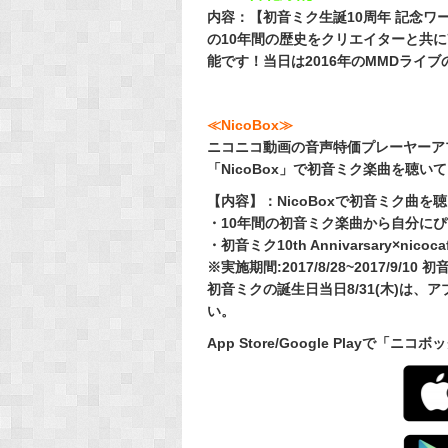
内容：【初音ミク生誕10周年 記念ワ
の
10
年間の歴史をクリ
エイターと共に
能です！当日は
2016
年の
MMD
ライブ
≪NicoBox≫
ニコニコ動画の音声特価プレーヤーア
「NicoBox」で初音ミク楽曲を聴い
【内容】：NicoBoxで初音ミク曲を聴
・10年間の初音ミク楽曲から自分に
・初音ミク10th Annivarsary×ni
※実施期間:2017/8/28~2017/9/10 
初音ミクの誕生日当日8/31(木)は、
い。
App Store/Google Play
で「
ニコボッ