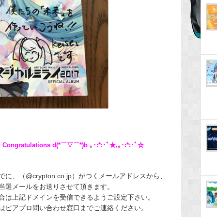
gratulations d(*⌒▽⌒*)b ｡･:*:･ﾟ★,｡･:*:･ﾟ☆
、（@crypton.co.jp）がつくメールアドレスから、
当選メールをお送りさせて頂きます。
合は上記ドメインを受信できるようご設定下さい。
はピアプロ問い合わせ窓口までご連絡ください。