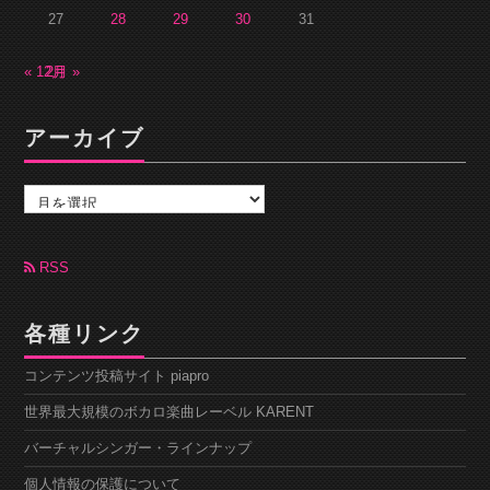
27
28
29
30
31
« 12月
2月 »
アーカイブ
ア
ー
カ
イ
ブ
RSS
各種リンク
コンテンツ投稿サイト piapro
世界最大規模のボカロ楽曲レーベル KARENT
バーチャルシンガー・ラインナップ
個人情報の保護について