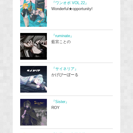
『ワンオポ VOL.22』
Wonderful★opportunity!
『ruminate』
藍宮ことの
『サイネリア』
かげぴーぼーる
『Sister』
ROY