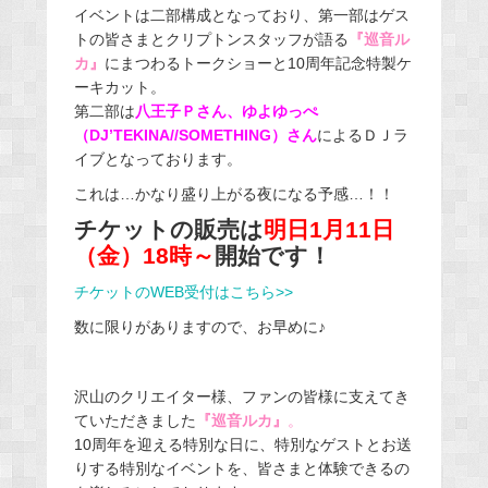
イベントは二部構成となっており、第一部はゲス
トの皆さまとクリプトンスタッフが語る
『巡音ル
カ』
にまつわるトークショーと10周年記念特製ケ
ーキカット。
第二部は
八王子Ｐさん、ゆよゆっぺ
（DJ’TEKINA//SOMETHING）さん
によるＤＪラ
イブとなっております。
これは…かなり盛り上がる夜になる予感…！！
チケットの販売は
明日1月11日
（金）18時～
開始です！
チケットのWEB受付はこちら>>
数に限りがありますので、お早めに♪
沢山のクリエイター様、ファンの皆様に支えてき
ていただきました
『巡音ルカ』
。
10周年を迎える特別な日に、特別なゲストとお送
りする特別なイベントを、皆さまと体験できるの