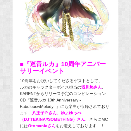
■『巡音ルカ』
10周年アニバー
サリーイベント
10周年をお祝いしてくださるゲストとして、
ルカのキャラクターボイス担当の
浅川悠さん
、
KARENTからリリース予定のコンピレーション
CD『巡音ルカ 10th Anniversary -
Fabulous∞Melody -』にも楽曲が収録されており
ます、
八王子Ｐさん、ゆよゆっぺ
（DJ’TEKINA//SOMETHING）さん
、さらにMC
には
Otomaniaさん
をお迎えしております…！