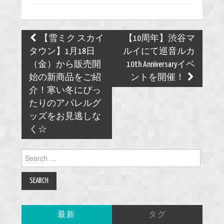
Post
【雪ミク スカイ
【10周年】渋谷マ
navigation
タウン】1月18日
ルイにて巡音ルカ
（金）から販売開
10th Anniversaryイベ
始の新商品をご紹
ントを開催！
介！寒い冬にぴっ
たりのアパレルグ
ッズをお見逃しな
く☆
Search
for:
最新
タグ