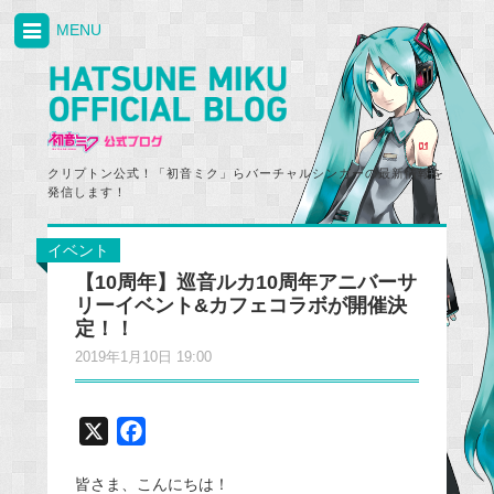
MENU
クリプトン公式！「初音ミク」らバーチャルシンガーの最新情報を
発信します！
イベント
【10周年】巡音ルカ10周年アニバーサ
リーイベント&カフェコラボが開催決
定！！
2019年1月10日 19:00
X
F
a
皆さま、こんにちは！
c