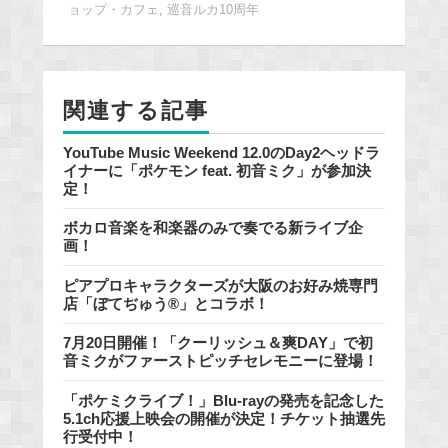
ョップ・カフェ
,
巡音ルカ10周年
b
o
o
k
関連する記事
YouTube Music Weekend 12.0のDay2ヘッドラ
イナーに「ポケモン feat. 初音ミク」が参加決
定！
ボカロ音楽を和楽器のみで奏でる新ライブ企
画！
ピアプロキャラクターズが大阪のお好み焼専門
店「ぼてぢゅう®」とコラボ！
7月20日開催！「クーリッシュ＆爽DAY」で初
音ミクがファーストピッチセレモニーに登場！
「ポケミクライブ！」Blu-rayの発売を記念した
5.1ch応援上映会の開催が決定！チケット抽選先
行受付中！