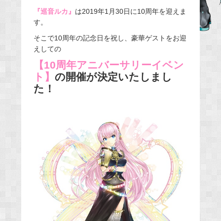
e
『巡音ルカ』
は2019年1月30日に10周年を迎えま
す。
b
o
そこで10周年の記念日を祝し、豪華ゲストをお迎
o
えしての
k
【10周年アニバーサリーイベン
ト】
の開催が決定いたしまし
た！