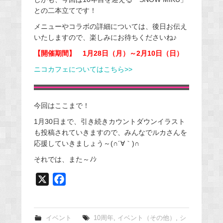
との二本立てです！
メニューやコラボの詳細については、後日お伝え
いたしますので、楽しみにお待ちくださいね♪
【開催期間】 1月28日（月）～2月10日（日）
ニコカフェについてはこちら>>
今回はここまで！
1月30日まで、引き続きカウントダウンイラスト
も投稿されていきますので、みんなでルカさんを
応援していきましょう～(∩´∀｀)∩
それでは、また～ﾉｼ
X
F
a
c
e
イベント
10周年
,
イベント（その他）
,
シ