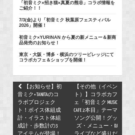
「初音ミク×招き猫×真夏の熊谷」コラボ情報を
ご紹介！！
7/3(金)より「初音ミク 秋葉原フェスティバル
2026」開催！
初音ミク×YURINAN から夏の新メニュー＆新商
品発売のお知らせ！
東京・大阪・博多・横浜のツリービレッジにて
コラボカフェ＆ショップを開催！
Post
【お知らせ】初
【その他（イベン
navigation
音ミク×TANITAのコ
ト）】コラボカフ
ラボプロジェク
ェ「初音ミク MUSIC
ト！ボイス体組成
CAFE 2本目」テーマ
計・イラスト体組
ソング公開！グッ
成計・歩数計の3
ズ・メニュー・DJ
アイテムが登場！
ライブなど盛りだ