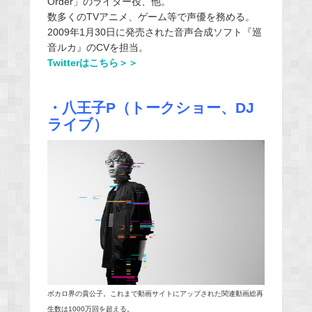
Order」のライダー役、他。
数多くのTVアニメ、ゲーム等で声優を務める。
2009年1月30日に発売された音声合成ソフト『巡
音ルカ』
のCVを担当。
Twitterはこちら＞＞
・八王子P（トークショー、DJ
ライブ）
ボカロ界の貴公子。これまで動画サイトにアップされた関連動画総再
生数は1000万回を超える。