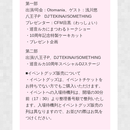
第一部
出演/司会：Otomania、ゲスト：浅川悠
八王子P DJ’TEKINA//SOMETHING
プレゼンター：CFM目黒（わっしょい）
・巡音ルカにまつわるトークショー
・10周年記念特製ケーキカット
・プレゼント企画
第二部
出演/八王子P、DJ’TEKINA//SOMETHING
・巡音ルカ10周年スペシャルDJステージ
■イベントグッズ販売について
・イベントグッズは、イベントチケットを
お持ちでない方でもご購入いただけます。
・イベントへの入場待機列は、開場の30分
前（17：30）より整理番号順で整列いたし
ます。入場待機列とイベントグッズ販売の
列は異なりますので、お並びの際はお気を
つけください。