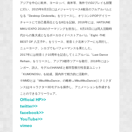
アジアを中心に欧米、ヨーロッパ、南米等、海外でのDJプレイも頻繁
に行い、2015年9月2日にはメジャーリリース4枚目のフルアルバムと
なる『Desktop Cinderella』をリリースし、オリコンJ-POPデイリー
チャートにて自己最高位となる8位を記録。2016年には、HATSUNE
MIKU EXPO 2016のテーマソングを担当し、6月15日には同人活動時
代からの集大成となるボーカロイドベストアルバム「Eight -THE
BEST OF 八王子P-」をリリース、初音ミク北米ツアーにも同行し、
ニューヨーク、シカゴでもパフォーマンスを果たした。
2017年には初音ミク10周年を記念してミニアルバム「Last Dance
Refrain」をリリースし、アジア3都市ツアーを敢行、2018年にはシ
ンガー、詩人、モデルのHANAEと都市型夜行性音楽ユニット
「KUMONOSU」を結成、国内外で精力的に活動中。
※MMDとは「MikuMikuDance」の略称→MikuMikuDance(ミクミクダ
ンス)はキャラクター3Dモデルを操作し、アニメーションを作成する
ことのできるフリーウェア。
Official HP>>
twitter>>
facebook>>
YouTube>>
vimeo