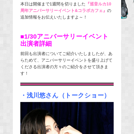
本日は開催まで1週間を切りました
『巡音ルカ10
e
周年アニバーサリーイベント&コラボカフェ』
の
b
追加情報をお伝えいたしますよ～！
o
o
■1/30アニバーサリーイベント
k
出演者詳細
前回も出演者についてご紹介いたしましたが、あ
らためて、アニバーサリーイベントを盛り上げて
くださる出演者の方々のご紹介をさせて頂きま
す！
・浅川悠さん（トークショー）