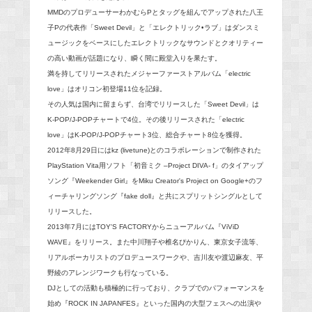
MMDのプロデューサーわかむらPとタッグを組んでアップされた八王
子Pの代表作「Sweet Devil」と「エレクトリック•ラブ」はダンスミ
ュージックをベースにしたエレクトリックなサウンドとクオリティー
の高い動画が話題になり、瞬く間に殿堂入りを果たす。
満を持してリリースされたメジャーファーストアルバム「electric
love」はオリコン初登場11位を記録。
その人気は国内に留まらず、台湾でリリースした「Sweet Devil」は
K-POP/J-POPチャートで4位。その後リリースされた「electric
love」はK-POP/J-POPチャート3位、総合チャート8位を獲得。
2012年8月29日にはkz (livetune)とのコラボレーションで制作された
PlayStation Vita用ソフト「初音ミク –Project DIVA- f」のタイアップ
ソング『Weekender Girl』をMiku Creator's Project on Google+のフ
ィーチャリングソング『fake doll』と共にスプリットシングルとして
リリースした。
2013年7月にはTOY'S FACTORYからニューアルバム『ViViD
WAVE』をリリース。また中川翔子や椎名ぴかりん、東京女子流等、
リアルボーカリストのプロデュースワークや、吉川友や渡辺麻友、平
野綾のアレンジワークも行なっている。
DJとしての活動も積極的に行っており、クラブでのパフォーマンスを
始め『ROCK IN JAPANFES』といった国内の大型フェスへの出演や