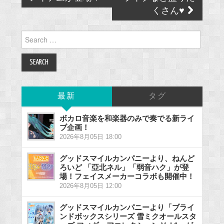
くさん♥
Search
for:
最新
タグ
ボカロ音楽を和楽器のみで奏でる新ライ
ブ企画！
2026年8月05日 18:00
グッドスマイルカンパニーより、ねんど
ろいど 「亞北ネル」「弱音ハク」が登
場！フェイスメーカーコラボも開催中！
2026年8月05日 12:00
グッドスマイルカンパニーより「ブライ
ンドボックスシリーズ 雪ミクオールスタ