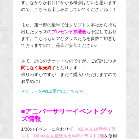
す。なかなかお目にかかる機会はないと思います
ので、こちらも楽しみにしていてくださいね！！
また、第一部の後半ではクリプトン本社から持ち
出したグッズの
プレゼント抽選会
も予定しており
ます。こちらもレアなグッズたちを多数ご用意し
ておりますので、是非ご参加ください♪
さて、肝心のチケットなのですが、ご好評につき
間もなく販売終了
となります…！
残りわずかですが、まだご購入いただけますので
お早めに♪
チケットのWEB受付はこちら>>
■アニバーサリーイベントグッ
ズ情報
1/30のイベントに合わせて、
KEIさん10周年イラ
スト、iXimaさん巡音ルカV4Xイラスト2種
を使用