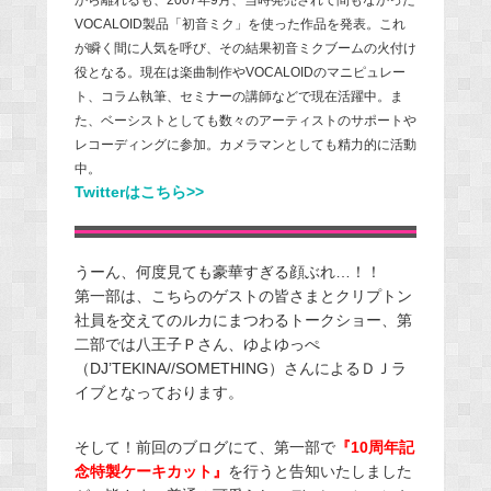
VOCALOID製品「初音ミク」を使った作品を発表。これ
が瞬く間に人気を呼び、その結果初音ミクブームの火付け
役となる。現在は楽曲制作やVOCALOIDのマニピュレー
ト、コラム執筆、セミナーの講師などで現在活躍中。ま
た、ベーシストとしても数々のアーティストのサポートや
レコーディングに参加。カメラマンとしても精力的に活動
中。
Twitterはこちら>>
うーん、何度見ても豪華すぎる顔ぶれ…！！
第一部は、こちらのゲストの皆さまとクリプトン
社員を交えてのルカにまつわるトークショー、第
二部では八王子Ｐさん、ゆよゆっぺ
（DJ’TEKINA//SOMETHING）さんによるＤＪラ
イブとなっております。
そして！前回のブログにて、第一部で
『10周年記
念特製ケーキカット』
を行うと告知いたしました