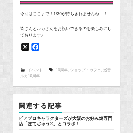
今回はここまで！1/30が待ちきれませんね…！
皆さんとルカさんをお祝いできるのを楽しみにし
ております♪
X
F
a
c
e
イベント
10周年
,
ショップ・カフェ
,
巡音
ルカ10周年
b
o
o
k
関連する記事
ピアプロキャラクターズが大阪のお好み焼専門
店「ぼてぢゅう®」とコラボ！