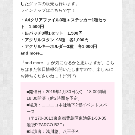
した
グッズの販売も行います。
ラインナップはこちらです！
・A4クリアファイル3種＋ステッカー1種セッ
ト 1,500円
・缶バッチ3種1セット 1,500円
・アクリルスタンド3種 各1,000円
・アクリルキーホルダー3種 各1,000円
and more...
『and more...』が気になるかと思いますが、こち
らはまた後日情報公開いたしますので、楽しみに
お待ちくださいね…！(*´艸`*)
■開催日：2019年1月30日(水) 18:00開場
18:30開演（約2時間を予定）
■場所：ニコニコ本社地下2階イベントスペ
ース
（〒170-0013東京都豊島区東池袋1-50-35
池袋P’PARCO B2F）
■出演者：浅川悠、八王子P、