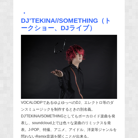
・
DJ’TEKINA//SOMETHING（ト
ークショー、DJライブ）
VOCALOIDPであるゆよゆっぺのDJ、エレクトロ等のダ
ンスミュージックを制作するときの別名義。
DJ'TEKINA//SOMETHINGとしてもボーカロイド楽曲を発
表し、soundcloud上では色々な楽曲のリミックスを発
表。J-POP、特撮、アニメ、アイドル、洋楽等ジャンルを
問わないRemix音源を聞くことが出来る。