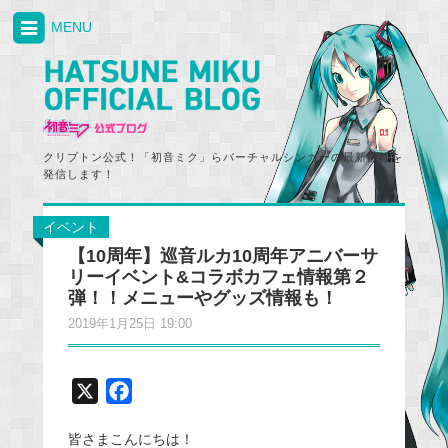
MENU
クリプトン公式！「初音ミク」らバーチャルシンガーの最新情報を
発信します！
イベント
【10周年】巡音ルカ10周年アニバーサ
リーイベント&コラボカフェ情報第２
弾！！メニューやグッズ情報も！
2019年1月25日 19:00
X
F
a
皆さまこんにちは！
c