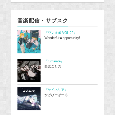
音楽配信・サブスク
『ワンオポ VOL.22』
Wonderful★opportunity!
『ruminate』
藍宮ことの
『サイネリア』
かげぴーぼーる