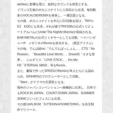
skrillexに影響を受け、鋭利なサウンドを得意とする。
ドワンゴ主催のボカニコナイトに１回目から出演。毎回数
多のVOCALOIDREMIXを発表し、一躍話題となる。
その後、ボカニコナイトを中心にDJ活動を続け、TRFの
DJ KOOとも共演。それが縁でTRF20thの公式トリビュ
ートアルバムにUnite! The Night!のRemixが収録される。
BABYMETALの公式リミキサーとしても活動。ヘドバンギ
ャー!!! メギツネのRemixを担当する。（限定アイテム）
その他、でんぱ組inc「でんでんぱっしょん」、CTS「No
Reason」「Beautiful Love World」、Dream5「小さな世
界」、ニルギリス「LOVE STICK」、Kis-My-
Ft2「ETERNAL MIND」等をRemix。
また、趣味で作ったSPEEDのRemixが本人たちにも認め
られ、ERIHIROのプロデューサーとして活動。
「Stars」がドラマの主題歌となる。
海外のジャパンコンベンションへ積極的に出演し、日本で
もROCK IN JAPAN、COUNT DOWN JAPAN、SUMMER
SONICといったフェスにも出演。
その後1stALBUM「DJ'TEKINA//SOMETHING」を自主制
作でリリース。