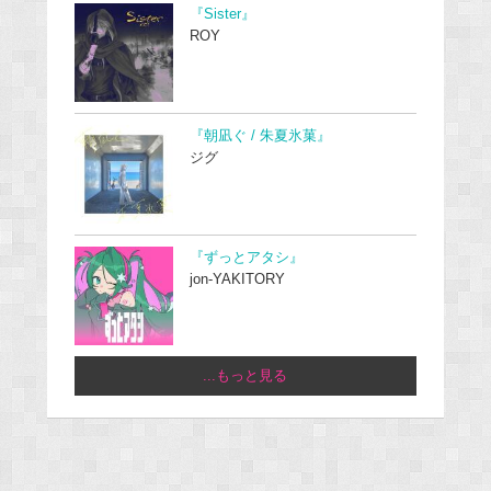
『Sister』
ROY
『朝凪ぐ / 朱夏氷菓』
ジグ
『ずっとアタシ』
jon-YAKITORY
...もっと見る