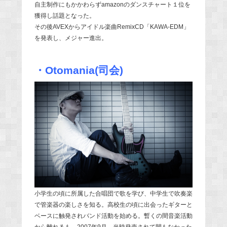
自主制作にもかかわらずamazonのダンスチャート１位を
獲得し話題となった。
その後AVEXからアイドル楽曲RemixCD「KAWA-EDM」
を発表し、メジャー進出。
・Otomania(司会)
小学生の頃に所属した合唱団で歌を学び、中学生で吹奏楽
で管楽器の楽しさを知る。高校生の頃に出会ったギターと
ベースに触発されバンド活動を始める。暫くの間音楽活動
から離れるも、2007年9月、当時発売されて間もなかった