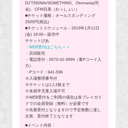
DJ’TEKINA//SOMETHING、Otomania(司
会)、CFM目黒（わっしょい）
■チケット価格：オールスタンディング
2500円(税込)
■チケットスケジュール：2019年1月11日
(金) 18:00～販売中
チケットぴあ
・WEB受付はこちら＞＞
・店頭販売
・電話受付：0570-02-9999（要Pコード入
力）
・Pコード：641-596
※入場整理番号付
※チケットは1人2枚まで
※未就学児童入場不可
※WEB受付をご利用の場合は各プレイガイ
ドでの会員登録（無料）が必要です
※先着受付となりますので予定枚数に達し
次第、受付終了となります
■イベント内容：