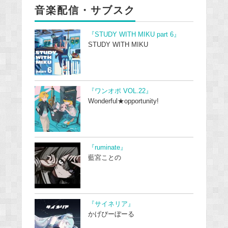
音楽配信・サブスク
『STUDY WITH MIKU part 6』
STUDY WITH MIKU
『ワンオポ VOL.22』
Wonderful★opportunity!
『ruminate』
藍宮ことの
『サイネリア』
かげぴーぼーる