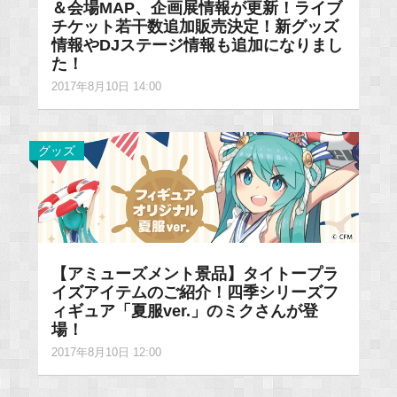
＆会場MAP、企画展情報が更新！ライブ
チケット若干数追加販売決定！新グッズ
情報やDJステージ情報も追加になりまし
た！
2017年8月10日 14:00
グッズ
【アミューズメント景品】タイトープラ
イズアイテムのご紹介！四季シリーズフ
ィギュア「夏服ver.」のミクさんが登
場！
2017年8月10日 12:00