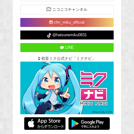
ニコニコチャンネル
cfm_miku_official
@hatsunemiku0831
LINE
初音ミク公式ナビ「ミクナビ」